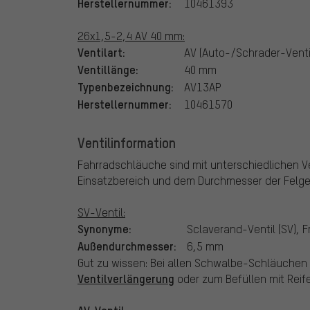
Herstellernummer:
10461393
26x1,5-2,4 AV 40 mm:
Ventilart:
AV (Auto-/Schrader-Venti
Ventillänge:
40 mm
Typenbezeichnung:
AV13AP
Herstellernummer:
10461570
Ventilinformation
Fahrradschläuche sind mit unterschiedlichen Ven
Einsatzbereich und dem Durchmesser der Felg
SV-Ventil:
Synonyme:
Sclaverand-Ventil (SV), F
Außendurchmesser:
6,5 mm
Gut zu wissen: Bei allen Schwalbe-Schläuchen mi
Ventilverlängerung
oder zum Befüllen mit Reife
AV-Ventil: