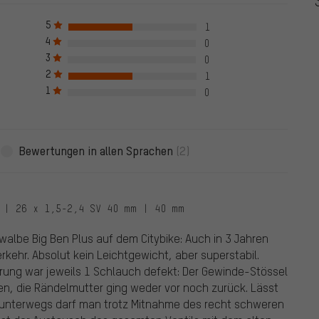
he vor dem 28.05.2022 und solche ab dem 28.05.2022. Ab dem
 auch verifiziert sind, das bedeutet, dass bei Bewertung auch
5
1
 Bewertung nur nach erfolgreicher Überprüfung der Bestellnummer
4
0
en Haken markiert, das gilt für alle verifizierten Bewertungen bis zu
3
0
05.2022 wurden auch Bewertungen von Kunden aufgenommen, die
2
1
e Bewertungen sind nicht mit einem grünen Haken markiert. Wir
1
ewertungen.
0
Bewertungen in allen Sprachen
(2)
 | 26 x 1,5-2,4 SV 40 mm | 40 mm
albe Big Ben Plus auf dem Citybike: Auch in 3 Jahren
rkehr. Absolut kein Leichtgewicht, aber superstabil.
ferung war jeweils 1 Schlauch defekt: Der Gewinde-Stössel
en, die Rändelmutter ging weder vor noch zurück. Lässt
, unterwegs darf man trotz Mitnahme des recht schweren