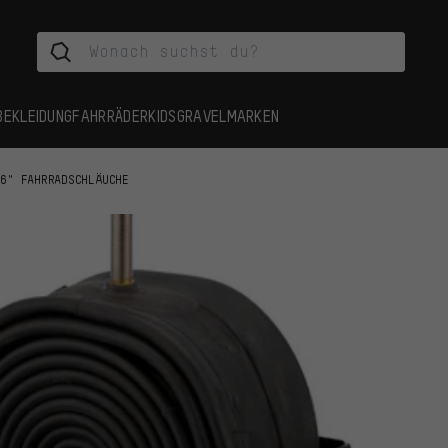
BEKLEIDUNG
FAHRRÄDER
KIDS
GRAVEL
MARKEN
26" FAHRRADSCHLÄUCHE