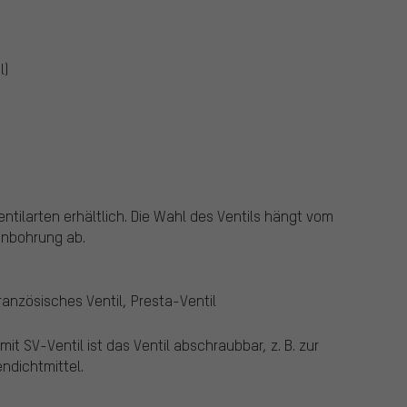
l)
tilarten erhältlich.
Die Wahl des Ventils hängt vom
enbohrung ab.
ranzösisches Ventil, Presta-Ventil
t SV-Ventil ist das Ventil abschraubbar, z. B. zur
ndichtmittel.