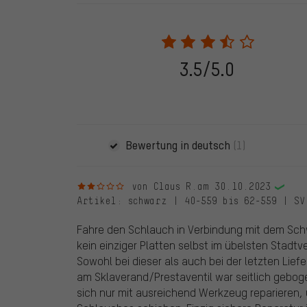
In den veröffentlichten Bewertungen finden sich solc
28.05.2022 werden nur Bewertungen veröffentlicht, die
eine Bestellnummer angegeben wird. Wir schalten die
frei. Alle verifizierten Bewertungen sind mit einem grün
dem 28.05.2022 und ab dem 28.05.2022. Vor dem 28.
3.5/5.0
die bewertete Ware nicht bei uns gekauft haben. Dies
veröffentlichen alle ordnungsgemäß abgegebenen B
Bewertung in deutsch
(1)
2 von 5 Sternen
von Claus R.
am 30.10.2023
Artikel
: schwarz | 40-559 bis 62-559 | SV
Fahre den Schlauch in Verbindung mit dem Schw
kein einziger Platten selbst im übelsten Stadtve
Sowohl bei dieser als auch bei der letzten Lie
am Sklaverand/Prestaventil war seitlich gebog
sich nur mit ausreichend Werkzeug reparieren