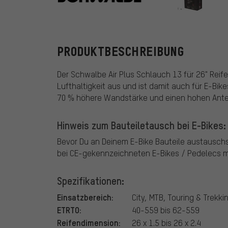
Schwalbe
PRODUKTBESCHREIBUNG
Der Schwalbe Air Plus Schlauch 13 für 26" Rei
Lufthaltigkeit aus und ist damit auch für E-Bik
70 % höhere Wandstärke und einen hohen Antei
Hinweis zum Bauteiletausch bei E-Bikes:
Bevor Du an Deinem E-Bike Bauteile austausch
bei CE-gekennzeichneten E-Bikes / Pedelecs mi
Spezifikationen:
Einsatzbereich:
City, MTB, Touring & Trekki
ETRTO:
40-559 bis 62-559
Reifendimension:
26 x 1.5 bis 26 x 2.4