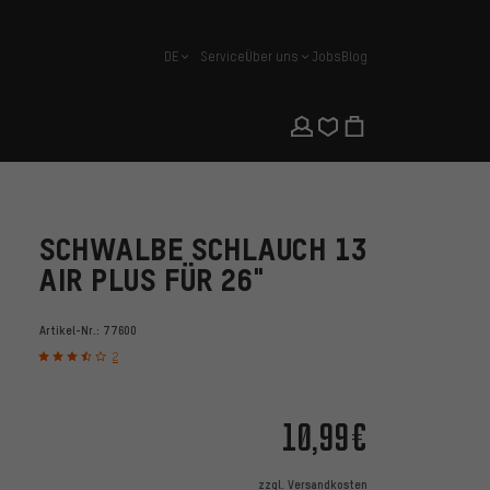
DE
Service
Über uns
Jobs
Blog
Deutsch
SCHWALBE SCHLAUCH 13
AIR PLUS FÜR 26"
Artikel-Nr.:
77600
2
10,99€
zzgl.
Versandkosten