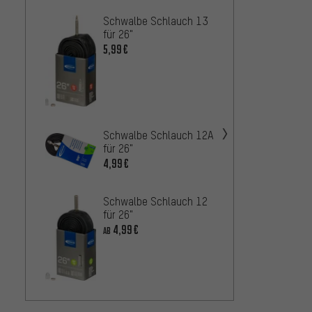
Schwalbe Schlauch 13
Contin
für 26"
MTB 2
5,99€
2,9
AB
Schwa
Schwalbe Schlauch 12A
für 26
für 26"
5,99
AB
4,99€
Schwalbe Schlauch 12
für 26"
4,99€
AB
Schwa
für 26
4,9
AB