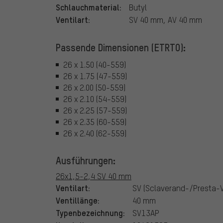
Schlauchmaterial:
Butyl
Ventilart:
SV 40 mm, AV 40 mm
Passende Dimensionen (ETRTO):
26 x 1.50 (40-559)
26 x 1.75 (47-559)
26 x 2.00 (50-559)
26 x 2.10 (54-559)
26 x 2.25 (57-559)
26 x 2.35 (60-559)
26 x 2.40 (62-559)
Ausführungen:
26x1,5-2,4 SV 40 mm
Ventilart:
SV (Sclaverand-/Presta-V
Ventillänge:
40 mm
Typenbezeichnung:
SV13AP