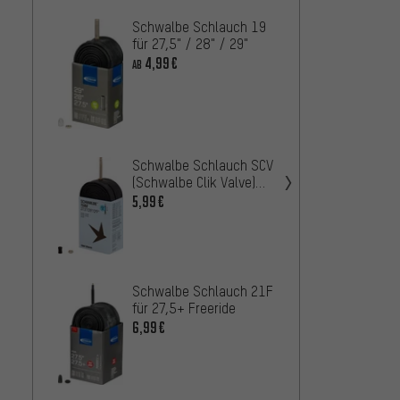
Schwalbe Schlauch 19
Contin
für 27,5" / 28" / 29"
MTB 2
4,99€
4,99€
AB
Schwalbe Schlauch SCV
Schwa
(Schwalbe Clik Valve)
Air Plu
27,5"/28"/29"
27,5+
5,99€
7,99
AB
Schwa
Schwalbe Schlauch 21F
für 27
für 27,5+ Freeride
Stück
35,99
6,99€