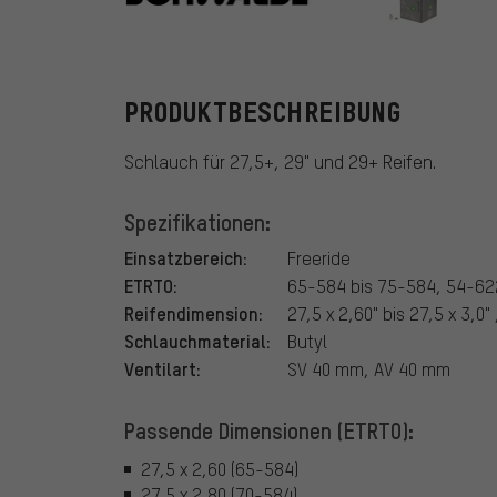
Schwalbe
PRODUKTBESCHREIBUNG
Schlauch für 27,5+, 29" und 29+ Reifen.
Spezifikationen:
Einsatzbereich:
Freeride
ETRTO:
65-584 bis 75-584, 54-62
Reifendimension:
27,5 x 2,60" bis 27,5 x 3,0" 
Schlauchmaterial:
Butyl
Ventilart:
SV 40 mm, AV 40 mm
Passende Dimensionen (ETRTO):
27,5 x 2,60 (65-584)
27,5 x 2,80 (70-584)