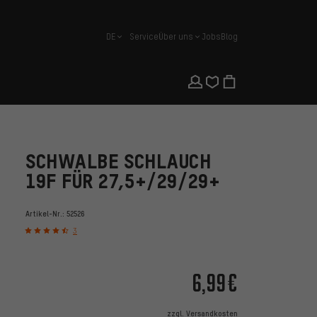
DE
Service
Über uns
Jobs
Blog
Deutsch
SCHWALBE SCHLAUCH
19F FÜR 27,5+/29/29+
Artikel-Nr.:
52526
3
6,99€
zzgl.
Versandkosten