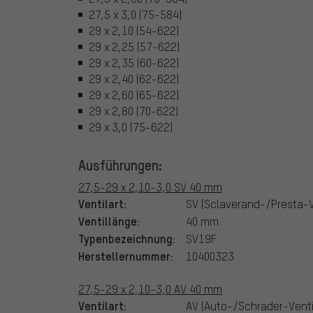
27,5 x 3,0 (75-584)
29 x 2,10 (54-622)
29 x 2,25 (57-622)
29 x 2,35 (60-622)
29 x 2,40 (62-622)
29 x 2,60 (65-622)
29 x 2,80 (70-622)
29 x 3,0 (75-622)
Ausführungen:
27,5-29 x 2,10-3,0 SV 40 mm
Ventilart:
SV (Sclaverand-/Presta-V
Ventillänge:
40 mm
Typenbezeichnung:
SV19F
Herstellernummer:
10400323
27,5-29 x 2,10-3,0 AV 40 mm
Ventilart:
AV (Auto-/Schrader-Venti