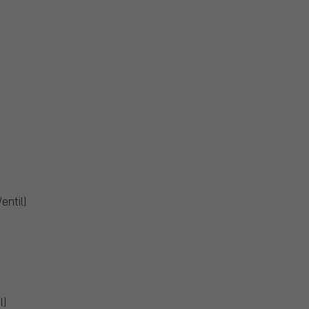
entil)
l)