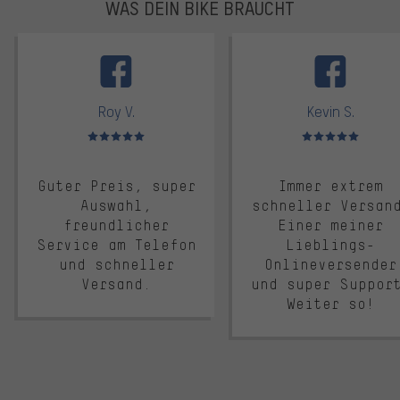
WAS DEIN BIKE BRAUCHT
facebook
Roy V.
Kevin S.
Bewertungen: 5 von 5
Bewertungen: 5 von 5
Guter Preis, super
Immer extrem
Auswahl,
schneller Versan
freundlicher
Einer meiner
Service am Telefon
Lieblings-
und schneller
Onlineversender
Versand.
und super Suppor
Weiter so!