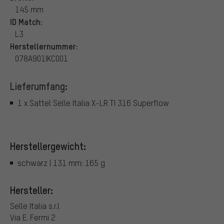
145 mm
ID Match:
L3
Herstellernummer:
078A901IKC001
Lieferumfang:
1 x Sattel Selle Italia X-LR TI 316 Superflow
Herstellergewicht:
schwarz | 131 mm: 165 g
Hersteller:
Selle Italia s.r.l
Via E. Fermi 2