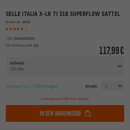
SELLE ITALIA X-LR TI 316 SUPERFLOW SATTEL
Artikel-Nr.:
65639
3
zzgl.
Versandkosten
für Lieferung nach
USA
117,99€
schwarz
131 mm
Versand in 1-3 Werktagen
Anzahl:
1
Lieferung nach USA nicht möglich
In den Warenkorb