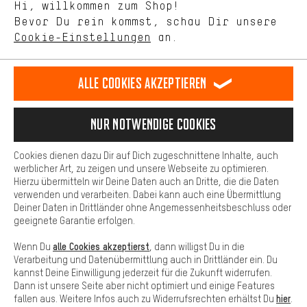
Hi, willkommen zum Shop!
selbst Einfluss auf die Verbesserung unserer Webseite und
DE
EN
ES
FR
Bevor Du rein kommst, schau Dir unsere
Deutsch
english
español
français
unseres Shop-Angebots.
Cookie-Einstellungen
an.
Mehr Komfort
VERTRAG WIDERRUFEN
Aachener Community
Affiliateprogramm
Dein Shopping-Erlebnis wird komfortabler. Mit Komfort-Cookies
stellen wir Verknüpfungen zu Social Media Plattformen her. So
Alle Cookies akzeptieren
Impressum
Datenschutz
Allgemeine Geschäftsbedingungen
können wir dir weitere nützliche Inhalte und Informationen zur
Verfügung stellen. Zudem hast du die Möglichkeit zusätzliche
Hinweisgebersystem
Hinweise zur Batterieentsorgung
Services zu nutzen, die es dir erleichtern die richtigen Produkte zu
Nur Notwendige Cookies
finden. Beispielsweise bieten wir eine Chat-Funktion an, damit
Cookie-Einstellungen
Kontrast ändern
Fragen schnell und unkompliziert beantwortet werden können.
Cookies dienen dazu Dir auf Dich zugeschnittene Inhalte, auch
Basis
Alle Preise verstehen sich in Euro und exkl. MwSt zuzüglich
werblicher Art, zu zeigen und unsere Webseite zu optimieren.
Hierzu übermitteln wir Deine Daten auch an Dritte, die die Daten
Versandkosten
USA
für Lieferung nach
.
Basis-Cookies gewährleisten, dass Du unsere Webseite
verwenden und verarbeiten. Dabei kann auch eine Übermittlung
grundsätzlich nutzen kannst.
Deiner Daten in Drittländer ohne Angemessenheitsbeschluss oder
geeignete Garantie erfolgen.
alle Cookies akzeptierst
Wenn Du
, dann willigst Du in die
Verarbeitung und Datenübermittlung auch in Drittländer ein. Du
kannst Deine Einwilligung jederzeit für die Zukunft widerrufen.
Dann ist unsere Seite aber nicht optimiert und einige Features
hier
fallen aus. Weitere Infos auch zu Widerrufsrechten erhältst Du
.