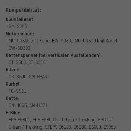
Kompatibilität:
Kleinteileset:
SM-S705
Motoreinheit:
MU-UR500 (mit Kabel EW-SD50), MU-UR510 (mit Kabel
EW-SD300)
Kettenspanner (bei vertikalen Ausfallenden):
CT-S500, CT-S510
Ritzel:
CS-S500, SM-GEAR
Kurbel:
FC-S501
Kette:
CN-HG93, CN-HG71
E-Bike:
EP8 EP801, EP8 EP800 für Urban / Trekking, EP6 für
Urban / Trekking, STEPS E6100, E6180, E5000, E5080