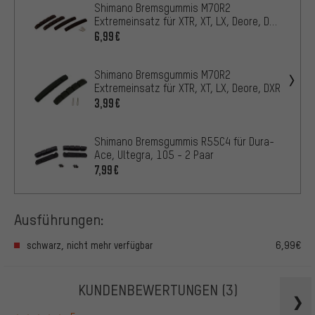
Shimano Bremsgummis M70R2
Extremeinsatz für XTR, XT, LX, Deore, DXR
- 2 Paar
6,99€
Shimano Bremsgummis M70R2
Extremeinsatz für XTR, XT, LX, Deore, DXR
3,99€
Shimano Bremsgummis R55C4 für Dura-
Ace, Ultegra, 105 - 2 Paar
7,99€
Ausführungen:
schwarz, nicht mehr verfügbar
6,99€
KUNDENBEWERTUNGEN
(3)