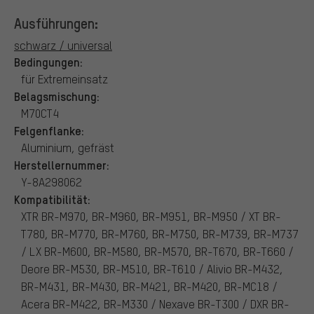
Ausführungen:
schwarz / universal
Bedingungen:
für Extremeinsatz
Belagsmischung:
M70CT4
Felgenflanke:
Aluminium, gefräst
Herstellernummer:
Y-8A298062
Kompatibilität:
XTR BR-M970, BR-M960, BR-M951, BR-M950 / XT BR-
T780, BR-M770, BR-M760, BR-M750, BR-M739, BR-M737
/ LX BR-M600, BR-M580, BR-M570, BR-T670, BR-T660 /
Deore BR-M530, BR-M510, BR-T610 / Alivio BR-M432,
BR-M431, BR-M430, BR-M421, BR-M420, BR-MC18 /
Acera BR-M422, BR-M330 / Nexave BR-T300 / DXR BR-