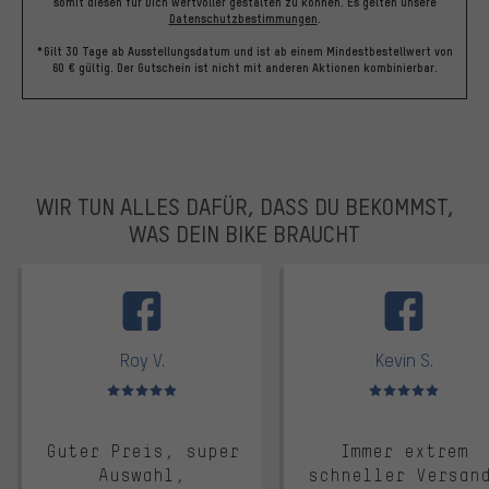
somit diesen für Dich wertvoller gestalten zu können.
Es gelten unsere
Datenschutzbestimmungen
.
*Gilt 30 Tage ab Ausstellungsdatum und ist ab einem Mindestbestellwert von
60 € gültig. Der Gutschein ist nicht mit anderen Aktionen kombinierbar.
WIR TUN ALLES DAFÜR, DASS DU BEKOMMST,
WAS DEIN BIKE BRAUCHT
facebook
Roy V.
Kevin S.
Bewertungen: 5 von 5
Bewertungen: 5 von 5
Guter Preis, super
Immer extrem
Auswahl,
schneller Versan