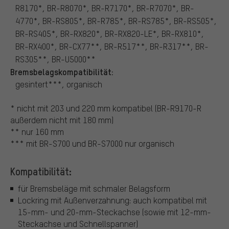
R8170*, BR-R8070*, BR-R7170*, BR-R7070*, BR-
4770*, BR-RS805*, BR-R785*, BR-RS785*, BR-RS505*,
BR-RS405*, BR-RX820*, BR-RX820-LE*, BR-RX810*,
BR-RX400*, BR-CX77**, BR-R517**, BR-R317**, BR-
RS305**, BR-U5000**
Bremsbelagskompatibilität:
gesintert***, organisch
* nicht mit 203 und 220 mm kompatibel (BR-R9170-R
außerdem nicht mit 180 mm)
** nur 160 mm
*** mit BR-S700 und BR-S7000 nur organisch
Kompatibilität:
für Bremsbeläge mit schmaler Belagsform
Lockring mit Außenverzahnung: auch kompatibel mit
15-mm- und 20-mm-Steckachse (sowie mit 12-mm-
Steckachse und Schnellspanner)