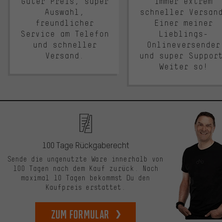
Guter Preis, super
Immer extrem
Auswahl,
schneller Versan
freundlicher
Einer meiner
Service am Telefon
Lieblings-
und schneller
Onlineversender
Versand.
und super Suppor
Weiter so!
100 Tage Rückgaberecht
Sende die ungenutzte Ware innerhalb von
100 Tagen nach dem Kauf zurück. Nach
maximal 10 Tagen bekommst Du den
Kaufpreis erstattet.
zum Formular