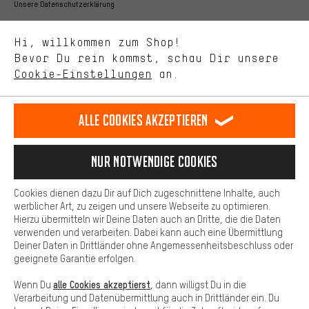
Bessere Leistung
Unsere Datenschutzerklärung
Uns interessiert, was Du in unserem Shop suchst und brauchst.
Sprache"
Mit Leistungs-Cookies nimmst Du mit Deinem Shopping-Verhalten
Hi, willkommen zum Shop!
selbst Einfluss auf die Verbesserung unserer Webseite und
DE
EN
ES
FR
Bevor Du rein kommst, schau Dir unsere
Deutsch
english
español
français
unseres Shop-Angebots.
Cookie-Einstellungen
an.
Mehr Komfort
VERTRAG WIDERRUFEN
Aachener Community
Affiliateprogramm
Dein Shopping-Erlebnis wird komfortabler. Mit Komfort-Cookies
stellen wir Verknüpfungen zu Social Media Plattformen her. So
Alle Cookies akzeptieren
Impressum
Datenschutz
Allgemeine Geschäftsbedingungen
können wir dir weitere nützliche Inhalte und Informationen zur
Verfügung stellen. Zudem hast du die Möglichkeit zusätzliche
Hinweisgebersystem
Hinweise zur Batterieentsorgung
Services zu nutzen, die es dir erleichtern die richtigen Produkte zu
Nur Notwendige Cookies
finden. Beispielsweise bieten wir eine Chat-Funktion an, damit
Cookie-Einstellungen
Kontrast ändern
Fragen schnell und unkompliziert beantwortet werden können.
Cookies dienen dazu Dir auf Dich zugeschnittene Inhalte, auch
Basis
werblicher Art, zu zeigen und unsere Webseite zu optimieren.
Alle Preise verstehen sich in Euro und exkl. MwSt zuzüglich
Hierzu übermitteln wir Deine Daten auch an Dritte, die die Daten
Versandkosten
USA
für Lieferung nach
.
Basis-Cookies gewährleisten, dass Du unsere Webseite
verwenden und verarbeiten. Dabei kann auch eine Übermittlung
grundsätzlich nutzen kannst.
Deiner Daten in Drittländer ohne Angemessenheitsbeschluss oder
geeignete Garantie erfolgen.
alle Cookies akzeptierst
Wenn Du
, dann willigst Du in die
Verarbeitung und Datenübermittlung auch in Drittländer ein. Du