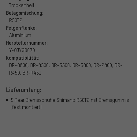
Trockenheit
Belagsmischung:
R50T2
Felgenflanke:
Aluminium
Herstellernummer:
Y-8JY98070
Kompatibilität:
BR-4600, BR-4500, BR-3500, BR-3400, BR-2400, BR-
R450, BR-R451
Lieferumfang:
5 Paar Bremsschuhe Shimano R50T2 mit Bremsgummis
(fest montiert)