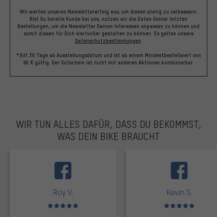
Wir werten unseren Newslettererfolg aus, um diesen stetig zu verbessern.
Bist Du bereits Kunde bei uns, nutzen wir die Daten Deiner letzten
Bestellungen, um die Newsletter Deinen Interessen anpassen zu können und
somit diesen für Dich wertvoller gestalten zu können.
Es gelten unsere
Datenschutzbestimmungen
.
*Gilt 30 Tage ab Ausstellungsdatum und ist ab einem Mindestbestellwert von
60 € gültig. Der Gutschein ist nicht mit anderen Aktionen kombinierbar.
WIR TUN ALLES DAFÜR, DASS DU BEKOMMST,
WAS DEIN BIKE BRAUCHT
facebook
Roy V.
Kevin S.
Bewertungen: 5 von 5
Bewertungen: 5 von 5