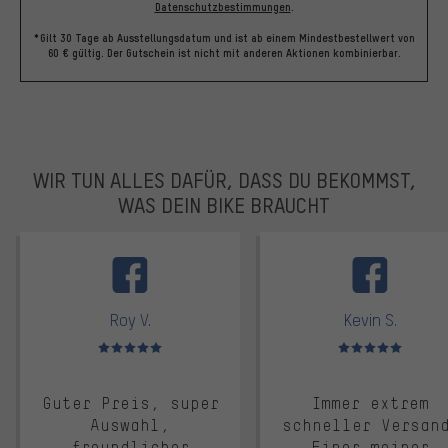
Datenschutzbestimmungen
.
*Gilt 30 Tage ab Ausstellungsdatum und ist ab einem Mindestbestellwert von
60 € gültig. Der Gutschein ist nicht mit anderen Aktionen kombinierbar.
WIR TUN ALLES DAFÜR, DASS DU BEKOMMST,
WAS DEIN BIKE BRAUCHT
facebook
Roy V.
Kevin S.
Bewertungen: 5 von 5
Bewertungen: 5 von 5
Guter Preis, super
Immer extrem
Auswahl,
schneller Versan
freundlicher
Einer meiner