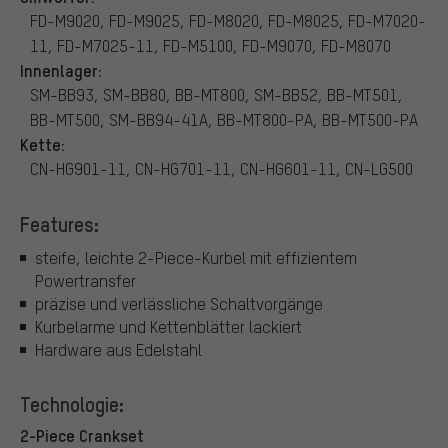
FD-M9020, FD-M9025, FD-M8020, FD-M8025, FD-M7020-
11, FD-M7025-11, FD-M5100, FD-M9070, FD-M8070
Innenlager:
SM-BB93, SM-BB80, BB-MT800, SM-BB52, BB-MT501,
BB-MT500, SM-BB94-41A, BB-MT800-PA, BB-MT500-PA
Kette:
CN-HG901-11, CN-HG701-11, CN-HG601-11, CN-LG500
Features:
steife, leichte 2-Piece-Kurbel mit effizientem
Powertransfer
präzise und verlässliche Schaltvorgänge
Kurbelarme und Kettenblätter lackiert
Hardware aus Edelstahl
Technologie:
2-Piece Crankset