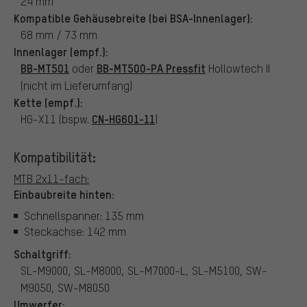
24 mm
Kompatible Gehäusebreite (bei BSA-Innenlager):
68 mm / 73 mm
Innenlager (empf.):
BB-MT501
BB-MT500-PA Pressfit
oder
Hollowtech II
(nicht im Lieferumfang)
Kette (empf.):
CN-HG601-11
HG-X11 (bspw.
)
Kompatibilität:
MTB 2x11-fach:
Einbaubreite hinten:
Schnellspanner: 135 mm
Steckachse: 142 mm
Schaltgriff:
SL-M9000, SL-M8000, SL-M7000-L, SL-M5100, SW-
M9050, SW-M8050
Umwerfer: