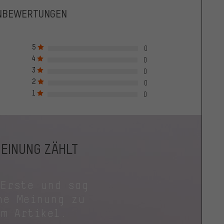
NBEWERTUNGEN
5
0
4
0
3
0
2
0
1
0
MEINUNG ZÄHLT
 Erste und sag
ne Meinung zu
em Artikel.