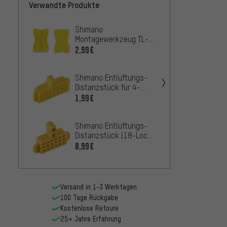
Verwandte Produkte
Shimano
Shima
Montagewerkzeug TL-
Distan
BH61 für Bremsleitung
R9270
2,99€
0,99€
BR-R7
Shimano Entlüftungs-
Distanzstück für 4-
Kolben Bremssattel
1,99€
Jagwi
Einpr
Shimano Entlüftungs-
Sport 
16,99
Distanzstück (18-Loch)
für 2-Kolben
0,99€
Bremssattel
Birzm
Brems
Richt
13,99
Versand in 1-3 Werktagen
100 Tage Rückgabe
Kostenlose Retoure
25+ Jahre Erfahrung