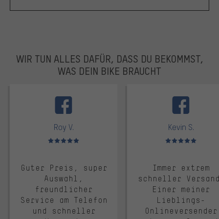
WIR TUN ALLES DAFÜR, DASS DU BEKOMMST,
WAS DEIN BIKE BRAUCHT
facebook
Roy V.
Kevin S.
Bewertungen: 5 von 5
Bewertungen: 5 von 5
Guter Preis, super
Immer extrem
Auswahl,
schneller Versan
freundlicher
Einer meiner
Service am Telefon
Lieblings-
und schneller
Onlineversender