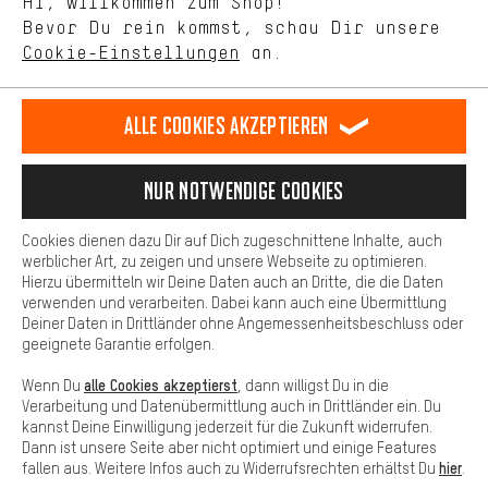
Hi, willkommen zum Shop!
selbst Einfluss auf die Verbesserung unserer Webseite und
DE
EN
ES
FR
Bevor Du rein kommst, schau Dir unsere
Deutsch
english
español
français
unseres Shop-Angebots.
Cookie-Einstellungen
an.
Mehr Komfort
VERTRAG WIDERRUFEN
Aachener Community
Affiliateprogramm
Dein Shopping-Erlebnis wird komfortabler. Mit Komfort-Cookies
stellen wir Verknüpfungen zu Social Media Plattformen her. So
Alle Cookies akzeptieren
Impressum
Datenschutz
Allgemeine Geschäftsbedingungen
können wir dir weitere nützliche Inhalte und Informationen zur
Verfügung stellen. Zudem hast du die Möglichkeit zusätzliche
Hinweisgebersystem
Hinweise zur Batterieentsorgung
Services zu nutzen, die es dir erleichtern die richtigen Produkte zu
Nur Notwendige Cookies
finden. Beispielsweise bieten wir eine Chat-Funktion an, damit
Cookie-Einstellungen
Kontrast ändern
Fragen schnell und unkompliziert beantwortet werden können.
Cookies dienen dazu Dir auf Dich zugeschnittene Inhalte, auch
Basis
Alle Preise verstehen sich in Euro und exkl. MwSt zuzüglich
werblicher Art, zu zeigen und unsere Webseite zu optimieren.
Hierzu übermitteln wir Deine Daten auch an Dritte, die die Daten
Versandkosten
USA
für Lieferung nach
.
Basis-Cookies gewährleisten, dass Du unsere Webseite
verwenden und verarbeiten. Dabei kann auch eine Übermittlung
grundsätzlich nutzen kannst.
Deiner Daten in Drittländer ohne Angemessenheitsbeschluss oder
geeignete Garantie erfolgen.
alle Cookies akzeptierst
Wenn Du
, dann willigst Du in die
Verarbeitung und Datenübermittlung auch in Drittländer ein. Du
kannst Deine Einwilligung jederzeit für die Zukunft widerrufen.
Dann ist unsere Seite aber nicht optimiert und einige Features
hier
fallen aus. Weitere Infos auch zu Widerrufsrechten erhältst Du
.