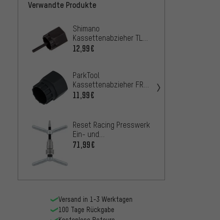
Verwandte Produkte
Shimano
White 
Kassettenabzieher TL-
Freila
LR15
12,99€
56,99
ParkTool
Shima
Kassettenabzieher FR-
Ketten
5.2
11,99€
SR23
35,99
Reset Racing Presswerk
Ein- und
Auspresswerkzeug
71,99€
Versand in 1-3 Werktagen
100 Tage Rückgabe
Kostenlose Retoure