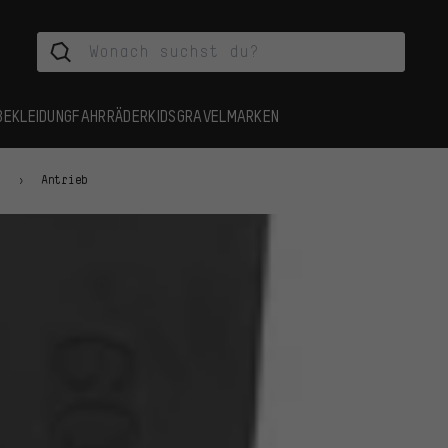
BEKLEIDUNG
FAHRRÄDER
KIDS
GRAVEL
MARKEN
n
Antrieb