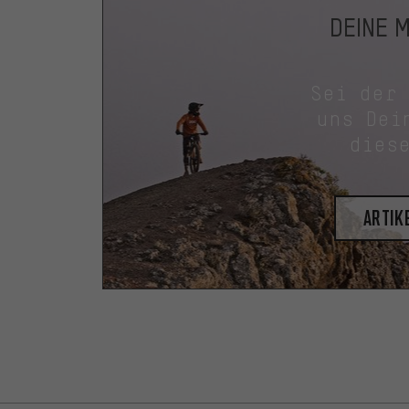
DEINE 
Sei der
uns Dei
dies
Artik