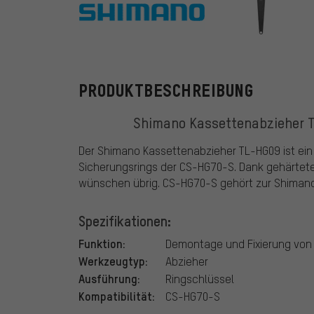
Shimano
PRODUKTBESCHREIBUNG
Shimano Kassettenabzieher 
Der Shimano Kassettenabzieher TL-HG09 ist e
Sicherungsrings der CS-HG70-S. Dank gehärtetem
wünschen übrig. CS-HG70-S gehört zur Shimano
Spezifikationen:
Funktion:
Demontage und Fixierung vo
Werkzeugtyp:
Abzieher
Ausführung:
Ringschlüssel
Kompatibilität:
CS-HG70-S