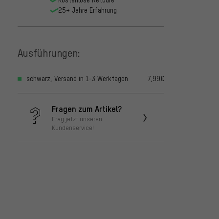
25+ Jahre Erfahrung
Shima
Kette
29,99
Ausführungen:
schwarz, Versand in 1-3 Werktagen
7,99€
Fragen zum Artikel?
Frag jetzt unseren
Kundenservice!