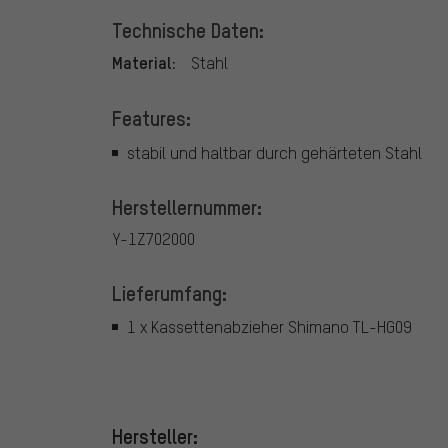
Technische Daten:
Material:
Stahl
Features:
stabil und haltbar durch gehärteten Stahl
Herstellernummer:
Y-1Z702000
Lieferumfang:
1 x Kassettenabzieher Shimano TL-HG09
Hersteller: