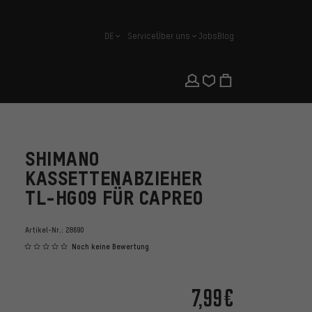
DE
Service
Über uns
Jobs
Blog
Deutsch
SHIMANO
KASSETTENABZIEHER
TL-HG09 FÜR CAPREO
Artikel-Nr.:
28690
Noch keine Bewertung
7,99€