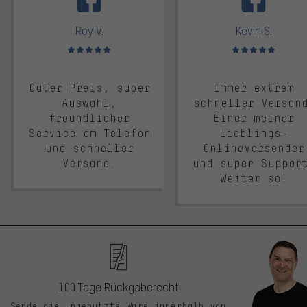
Roy V.
Kevin S.
Bewertungen: 5 von 5
Bewertungen: 5 von 5
Guter Preis, super
Immer extrem
Auswahl,
schneller Versan
freundlicher
Einer meiner
Service am Telefon
Lieblings-
und schneller
Onlineversender
Versand.
und super Suppor
Weiter so!
100 Tage Rückgaberecht
Sende die ungenutzte Ware innerhalb von