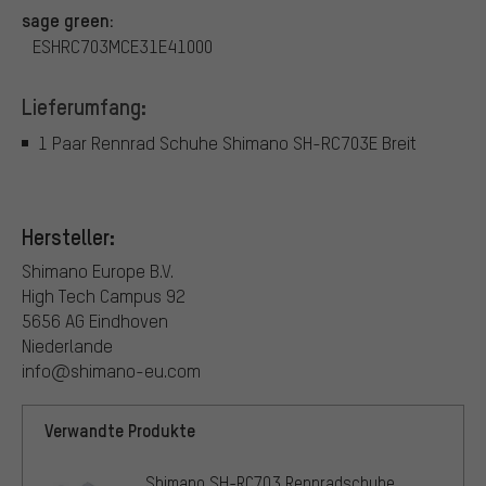
sage green:
ESHRC703MCE31E41000
Lieferumfang:
1 Paar Rennrad Schuhe Shimano SH-RC703E Breit
Hersteller:
Shimano Europe B.V.
High Tech Campus 92
5656 AG Eindhoven
Niederlande
info@shimano-eu.com
Verwandte Produkte
Shimano SH-RC703 Rennradschuhe