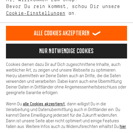
selbst Einfluss auf die Verbesserung unserer Webseite und
DE
EN
ES
FR
Bevor Du rein kommst, schau Dir unsere
Deutsch
english
español
français
unseres Shop-Angebots.
Cookie-Einstellungen
an.
Mehr Komfort
VERTRAG WIDERRUFEN
Aachener Community
Affiliateprogramm
Dein Shopping-Erlebnis wird komfortabler. Mit Komfort-Cookies
stellen wir Verknüpfungen zu Social Media Plattformen her. So
Alle Cookies akzeptieren
Impressum
Datenschutz
Allgemeine Geschäftsbedingungen
können wir dir weitere nützliche Inhalte und Informationen zur
Verfügung stellen. Zudem hast du die Möglichkeit zusätzliche
Hinweisgebersystem
Hinweise zur Batterieentsorgung
Services zu nutzen, die es dir erleichtern die richtigen Produkte zu
Nur Notwendige Cookies
finden. Beispielsweise bieten wir eine Chat-Funktion an, damit
Cookie-Einstellungen
Kontrast ändern
Fragen schnell und unkompliziert beantwortet werden können.
Cookies dienen dazu Dir auf Dich zugeschnittene Inhalte, auch
Basis
Alle Preise verstehen sich in Euro und exkl. MwSt zuzüglich
werblicher Art, zu zeigen und unsere Webseite zu optimieren.
Hierzu übermitteln wir Deine Daten auch an Dritte, die die Daten
Versandkosten
USA
für Lieferung nach
.
Basis-Cookies gewährleisten, dass Du unsere Webseite
verwenden und verarbeiten. Dabei kann auch eine Übermittlung
grundsätzlich nutzen kannst.
Deiner Daten in Drittländer ohne Angemessenheitsbeschluss oder
geeignete Garantie erfolgen.
alle Cookies akzeptierst
Wenn Du
, dann willigst Du in die
Verarbeitung und Datenübermittlung auch in Drittländer ein. Du
kannst Deine Einwilligung jederzeit für die Zukunft widerrufen.
Dann ist unsere Seite aber nicht optimiert und einige Features
hier
fallen aus. Weitere Infos auch zu Widerrufsrechten erhältst Du
.