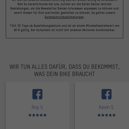
Bist Du bereits Kunde bei uns, nutzen wir die Daten Deiner letzten
Bestellungen, um die Newsletter Deinen Interessen anpassen zu können und
somit diesen für Dich wertvoller gestalten zu können.
Es gelten unsere
Datenschutzbestimmungen
.
*Gilt 30 Tage ab Ausstellungsdatum und ist ab einem Mindestbestellwert von
60 € gültig. Der Gutschein ist nicht mit anderen Aktionen kombinierbar.
WIR TUN ALLES DAFÜR, DASS DU BEKOMMST,
WAS DEIN BIKE BRAUCHT
facebook
Roy V.
Kevin S.
Bewertungen: 5 von 5
Bewertungen: 5 von 5