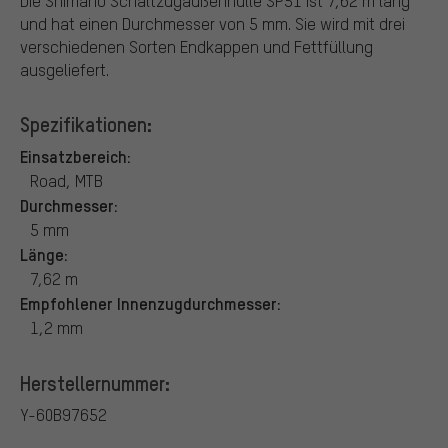
Die Shimano Schaltzugaußenhülle SP51 ist 7,62 m lang
und hat einen Durchmesser von 5 mm. Sie wird mit drei
verschiedenen Sorten Endkappen und Fettfüllung
ausgeliefert.
Spezifikationen:
Einsatzbereich:
Road, MTB
Durchmesser:
5 mm
Länge:
7,62 m
Empfohlener Innenzugdurchmesser:
1,2 mm
Herstellernummer:
Y-60B97652