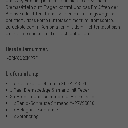
One Way Bleeding ist eine Technik, die an Shimano
Bremssätteln zum Tragen kommt und das Entlüften der
Bremse erleichtert. Dabei wurden die Leitungswege so
optimiert, dass keine Luftblasen mehr im Bremssattel
zurückbleiben. In Kombination mit dem Trichter lässt sich
die Bremse sauber und einfach entlüften.
Herstellernummer:
I-BRM8120MPRF
Lieferumfang:
1 x Bremssattel Shimano XT BR-M8120
1 Paar Bremsbeläge Shimano mit Feder
2 x Befestigungsschraube für Bremssattel
1 x Banjo-Schraube Shimano Y-2RV98010
1 x Belaghalteschraube
1 x Sprengring