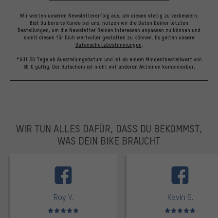
Wir werten unseren Newslettererfolg aus, um diesen stetig zu verbessern.
Bist Du bereits Kunde bei uns, nutzen wir die Daten Deiner letzten
Bestellungen, um die Newsletter Deinen Interessen anpassen zu können und
somit diesen für Dich wertvoller gestalten zu können.
Es gelten unsere
Datenschutzbestimmungen
.
*Gilt 30 Tage ab Ausstellungsdatum und ist ab einem Mindestbestellwert von
60 € gültig. Der Gutschein ist nicht mit anderen Aktionen kombinierbar.
WIR TUN ALLES DAFÜR, DASS DU BEKOMMST,
WAS DEIN BIKE BRAUCHT
facebook
Roy V.
Kevin S.
Bewertungen: 5 von 5
Bewertungen: 5 von 5