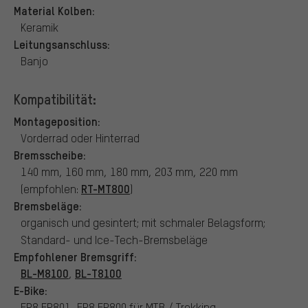
Material Kolben:
Keramik
Leitungsanschluss:
Banjo
Kompatibilität:
Montageposition:
Vorderrad oder Hinterrad
Bremsscheibe:
140 mm, 160 mm, 180 mm, 203 mm, 220 mm
RT-MT800
(empfohlen:
)
Bremsbeläge:
organisch und gesintert; mit schmaler Belagsform;
Standard- und Ice-Tech-Bremsbeläge
Empfohlener Bremsgriff:
BL-M8100
BL-T8100
,
E-Bike:
EP8 EP801, EP8 EP800 für MTB / Trekking