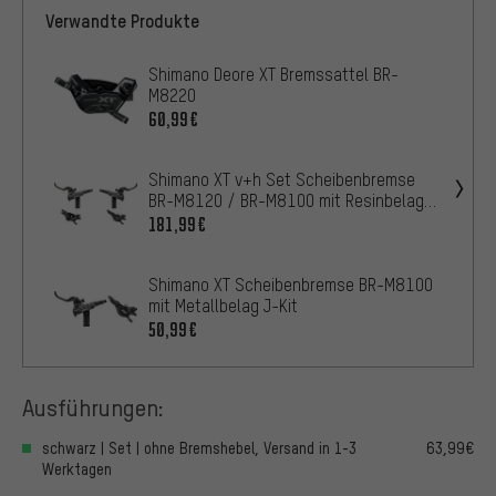
Verwandte Produkte
Shimano Deore XT Bremssattel BR-
M8220
60,99€
Shimano XT v+h Set Scheibenbremse
BR-M8120 / BR-M8100 mit Resinbelag
J-Kit
181,99€
Shimano XT Scheibenbremse BR-M8100
mit Metallbelag J-Kit
50,99€
Ausführungen:
schwarz | Set | ohne Bremshebel, Versand in 1-3
63,99€
Werktagen