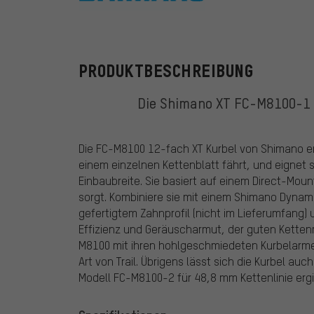
Shimano
PRODUKTBESCHREIBUNG
Die Shimano XT FC-M8100-1 K
Die FC-M8100 12-fach XT Kurbel von Shimano er
einem einzelnen Kettenblatt fährt, und eigne
Einbaubreite. Sie basiert auf einem Direct-Mou
sorgt. Kombiniere sie mit einem Shimano Dyna
gefertigtem Zahnprofil (nicht im Lieferumfang)
Effizienz und Geräuscharmut, der guten Kettenrü
M8100 mit ihren hohlgeschmiedeten Kurbelarmen
Art von Trail. Übrigens lässt sich die Kurbel a
Modell FC-M8100-2 für 48,8 mm Kettenlinie ergi