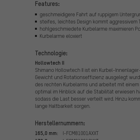
Features:
geschmeidigere Fahrt auf ruppigem Untergru
steifes, leichtes Design kommt aggressivem T
hohlgeschmiedete Kurbelarme maximieren Po
Kurbelarme eloxiert
Technologie:
Hollowtech II
Shimano Hollowtech II ist ein Kurbel-Innenlager-
Gewicht und Rotationseffizienz ausgelegt wurde
des rechten Kurbelarms und arbeitet mit eine
optimal im Hinblick auf die Stabilität erwiesen 
sodass die Last besser verteilt wird. Hinzu ko
lange Haltbarkeit sorgen.
Herstellernummern:
165,0 mm:
I-FCM81001AXXT