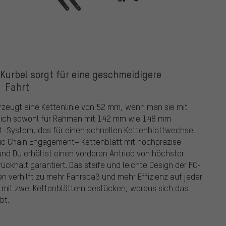
urbel sorgt für eine geschmeidigere
Fahrt
zeugt eine Kettenlinie von 52 mm, wenn man sie mit
t sich sowohl für Rahmen mit 142 mm wie 148 mm
nt-System, das für einen schnellen Kettenblattwechsel
mic Chain Engagement+ Kettenblatt mit hochpräzise
 und Du erhältst einen vorderen Antrieb von höchster
ckhalt garantiert. Das steife und leichte Design der FC-
 verhilft zu mehr Fahrspaß und mehr Effizienz auf jeder
uch mit zwei Kettenblättern bestücken, woraus sich das
bt.