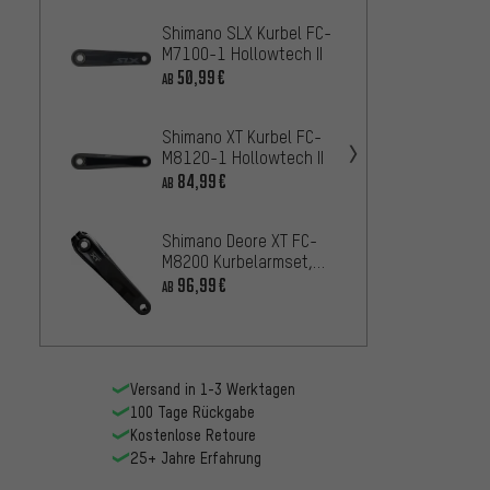
Shimano SLX Kurbel FC-
Shima
M7100-1 Hollowtech II
Kurbel
M6100
50,99€
42,
AB
AB
Shimano XT Kurbel FC-
Shima
M8120-1 Hollowtech II
Kurbe
Hollow
84,99€
126
AB
AB
Shimano Deore XT FC-
Shiman
M8200 Kurbelarmset,
M7130-
12-fach
96,99€
35,99
AB
Versand in 1-3 Werktagen
100 Tage Rückgabe
Kostenlose Retoure
25+ Jahre Erfahrung