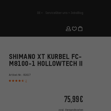
DE
Service
Über uns
Jobs
Blog
Deutsch
SHIMANO XT KURBEL FC-
M8100-1 HOLLOWTECH II
Artikel-Nr.:
81617
2
75,99€
zzgl.
Versandkosten