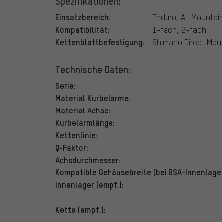
Spezifikationen:
Einsatzbereich:
Enduro, All Mountai
Kompatibilität:
1-fach, 2-fach
Kettenblattbefestigung:
Shimano Direct Mou
Technische Daten:
Serie:
Material Kurbelarme:
Material Achse:
Kurbelarmlänge:
Kettenlinie:
Q-Faktor:
Achsdurchmesser:
Kompatible Gehäusebreite (bei BSA-Innenlager
Innenlager (empf.):
Kette (empf.):