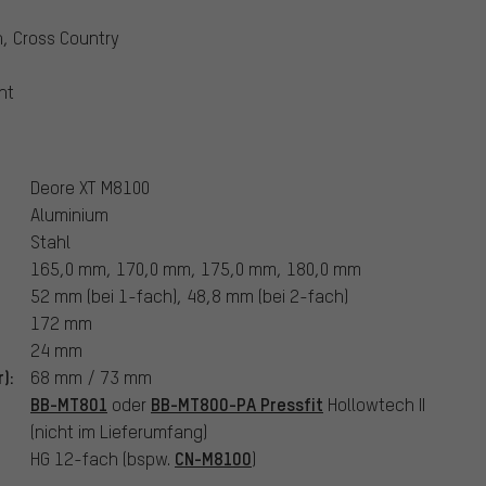
n, Cross Country
nt
Deore XT M8100
Aluminium
Stahl
165,0 mm, 170,0 mm, 175,0 mm, 180,0 mm
52 mm (bei 1-fach), 48,8 mm (bei 2-fach)
172 mm
24 mm
):
68 mm / 73 mm
BB-MT801
BB-MT800-PA Pressfit
oder
Hollowtech II
(nicht im Lieferumfang)
CN-M8100
HG 12-fach (bspw.
)