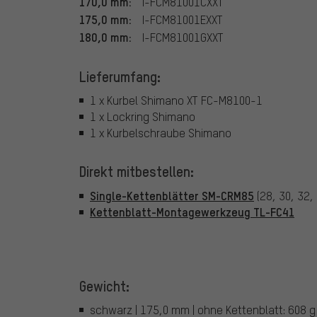
170,0 mm:
I-FCM81001CXXT
175,0 mm:
I-FCM81001EXXT
180,0 mm:
I-FCM81001GXXT
Lieferumfang:
1 x Kurbel Shimano XT FC-M8100-1
1 x Lockring Shimano
1 x Kurbelschraube Shimano
Direkt mitbestellen:
Single-Kettenblätter SM-CRM85
(28, 30, 32, 
Kettenblatt-Montagewerkzeug TL-FC41
Gewicht:
schwarz | 175,0 mm | ohne Kettenblatt: 608 g 