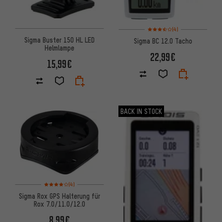
Bewertungen: 3,5 von 5 basi
(4)
Sigma Buster 150 HL LED
Sigma BC 12.0 Tacho
Helmlampe
22,99€
15,99€
BACK IN STOCK
Bewertungen: 4 von 5 basierend auf 4 Bewertungen
(4)
Sigma Rox GPS Halterung für
Rox 7.0/11.0/12.0
8,99€