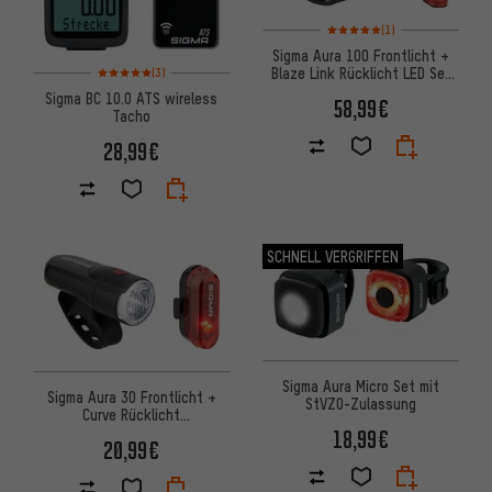
Bewertungen: 5 von 5 basier
(1)
Sigma Aura 100 Frontlicht +
Bewertungen: 5 von 5 basierend auf 3 Bewertungen
Blaze Link Rücklicht LED Set
(3)
mit StVZO
Sigma BC 10.0 ATS wireless
58,99€
Tacho
28,99€
SCHNELL VERGRIFFEN
Sigma Aura Micro Set mit
Sigma Aura 30 Frontlicht +
StVZO-Zulassung
Curve Rücklicht
Beleuchtungsset mit StVZO
18,99€
20,99€