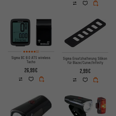
Bewertungen: 5 von 5 basierend auf 1 Bewertungen
(1)
Sigma BC 8.0 ATS wireless
Sigma Ersatzhalterung Silikon
Tacho
für Blaze/Curve/Infinity
26,99€
2,99€