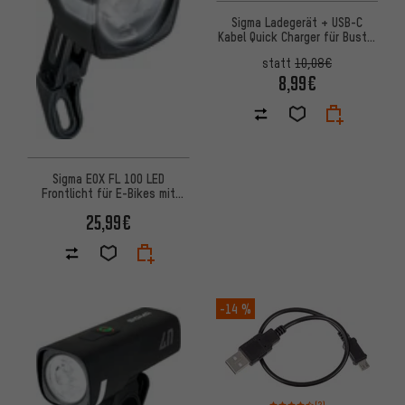
Sigma Ladegerät + USB-C
Kabel Quick Charger für Buster
1100
statt
10,08€
8,99€
Sigma EOX FL 100 LED
Frontlicht für E-Bikes mit
StVZO-Zulassung
25,99€
-14 %
Bewertungen: 4,5 von 5 basi
(2)