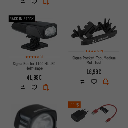
BACK IN STOCK
Bewertungen: 3,5 von 5 basi
(2)
Bewertungen: 4,5 von 5 basierend auf 5 Bewertungen
(5)
Sigma Pocket Tool Medium
Multitool
Sigma Buster 1100 HL LED
Helmlampe
16,99€
41,99€
-11 %