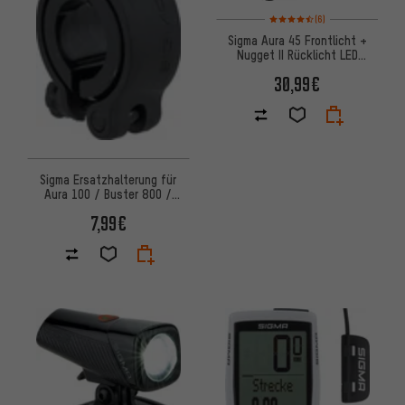
Bewertungen: 4,5 von 5 basi
(6)
Sigma Aura 45 Frontlicht +
Nugget II Rücklicht LED
Beleuchtungsset m. StVZO
30,99€
Sigma Ersatzhalterung für
Aura 100 / Buster 800 /
Buster 1100 HL
7,99€