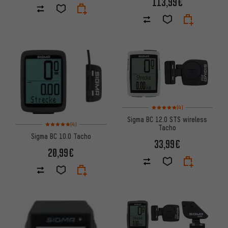
113,99€
Bewertungen: 5 von 5 basier
(4)
Sigma BC 12.0 STS wireless
Bewertungen: 5 von 5 basierend auf 4 Bewertungen
(4)
Tacho
Sigma BC 10.0 Tacho
33,99€
20,99€