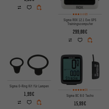
Bewertungen: 3 von 5 basier
(2)
Sigma ROX 12.1 Evo GPS
Trainingscomputer
299,00€
Sigma O-Ring Kit für Lampen
Bewertungen: 5 von 5 basier
(3)
1,99€
Sigma BC 8.0 Tacho
15,99€