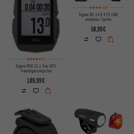
Bewertungen: 4 von 5 basier
(1)
Sigma BC 14.0 STS CAD
wireless Tacho
50,99€
Bewertungen: 4,5 von 5 basierend auf 3 Bewertungen
(3)
Sigma ROX 11.1 Evo GPS
Trainingscomputer
109,99€