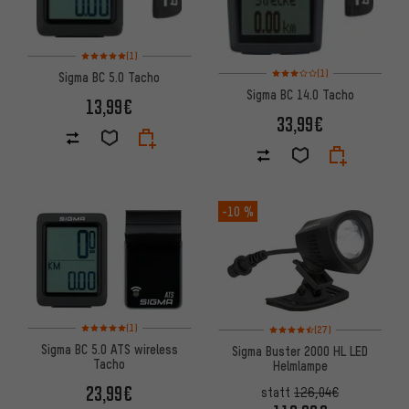
Bewertungen: 5 von 5 basierend auf 1 Bewertungen
(1)
Bewertungen: 3 von 5 basier
(1)
Sigma BC 5.0 Tacho
Sigma BC 14.0 Tacho
13,99€
33,99€
-10 %
Bewertungen: 5 von 5 basierend auf 1 Bewertungen
Bewertungen: 4,5 von 5 basie
(1)
(27)
Sigma BC 5.0 ATS wireless
Sigma Buster 2000 HL LED
Tacho
Helmlampe
23,99€
statt
126,04€