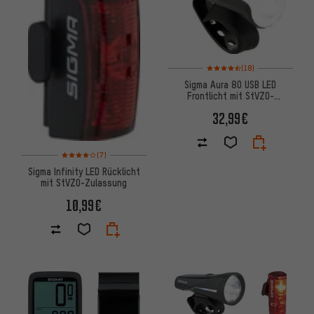
Bewertungen: 4,5 von 5 basie
(18)
Sigma Aura 80 USB LED
Frontlicht mit StVZO-
Zulassung
32,99€
Bewertungen: 4 von 5 basierend auf 7 Bewertungen
(7)
Sigma Infinity LED Rücklicht
mit StVZO-Zulassung
10,99€