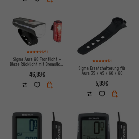
Bewertungen: 4,5 von 5 basierend auf 23 Bewertungen
(23)
Sigma Aura 80 Frontlicht +
Bewertungen: 5 von 5 basier
(2)
Blaze Rücklicht mit Bremslicht
Sigma Ersatzhalterung für
LED Set mit StVZO
46,99€
Aura 35 / 45 / 60 / 80
5,99€