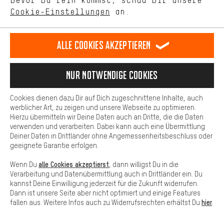
Bevor Du rein kommst, schau Dir unsere
unseres Shop-Angebots.
WIR TUN ALLES DAFÜR, DASS DU BEKOMMST,
Cookie-Einstellungen
an.
Mehr Komfort
WAS DEIN BIKE BRAUCHT
Dein Shopping-Erlebnis wird komfortabler. Mit Komfort-Cookies
facebook
stellen wir Verknüpfungen zu Social Media Plattformen her. So
Alle Cookies akzeptieren
können wir dir weitere nützliche Inhalte und Informationen zur
Verfügung stellen. Zudem hast du die Möglichkeit zusätzliche
Services zu nutzen, die es dir erleichtern die richtigen Produkte zu
Nur Notwendige Cookies
finden. Beispielsweise bieten wir eine Chat-Funktion an, damit
Roy V.
Kevin S.
Fragen schnell und unkompliziert beantwortet werden können.
Bewertungen: 5 von 5
Bewertungen: 5 von 5
Cookies dienen dazu Dir auf Dich zugeschnittene Inhalte, auch
Basis
werblicher Art, zu zeigen und unsere Webseite zu optimieren.
Hierzu übermitteln wir Deine Daten auch an Dritte, die die Daten
Basis-Cookies gewährleisten, dass Du unsere Webseite
Guter Preis, super
Immer extrem
verwenden und verarbeiten. Dabei kann auch eine Übermittlung
grundsätzlich nutzen kannst.
Auswahl,
schneller Versan
Deiner Daten in Drittländer ohne Angemessenheitsbeschluss oder
geeignete Garantie erfolgen.
freundlicher
Einer meiner
Service am Telefon
Lieblings-
alle Cookies akzeptierst
Wenn Du
, dann willigst Du in die
und schneller
Onlineversender
Verarbeitung und Datenübermittlung auch in Drittländer ein. Du
Versand.
und super Suppor
kannst Deine Einwilligung jederzeit für die Zukunft widerrufen.
Weiter so!
Dann ist unsere Seite aber nicht optimiert und einige Features
hier
fallen aus. Weitere Infos auch zu Widerrufsrechten erhältst Du
.