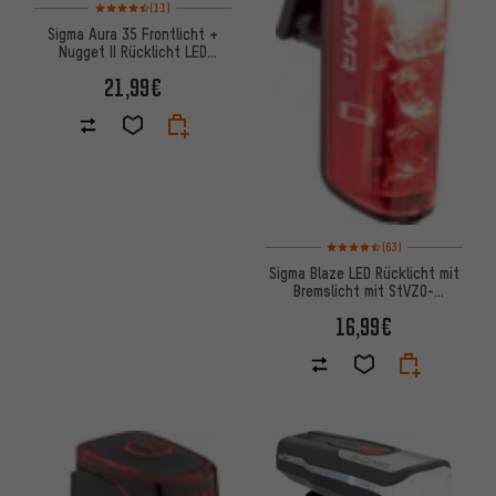
Bewertungen: 4,5 von 5 basierend auf 11 Bewertungen
(11)
Sigma Aura 35 Frontlicht +
Nugget II Rücklicht LED
Beleuchtungsset m. StVZO
21,99€
Bewertungen: 4,5 von 5 basie
(63)
Sigma Blaze LED Rücklicht mit
Bremslicht mit StVZO-
Zulassung
16,99€