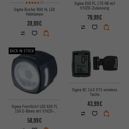
Bewertungen: 4,5 von 5 basierend auf 7 Bewertungen
(7)
Sigma EOX FL 170 HB mit
StVZO-Zulassung
Sigma Buster 800 HL LED
Helmlampe
78,99€
39,99€
BACK IN STOCK
Sigma BC 14.0 STS wireless
Tacho
43,99€
Sigma Frontlicht LED EOX FL
150 E-Bikes mit StVZO-
Zulassung
50,99€