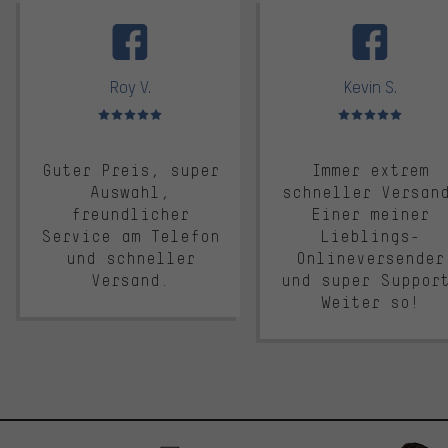
facebook
Roy V.
Kevin S.
Bewertungen: 5 von 5
Bewertungen: 5 von 5
Guter Preis, super
Immer extrem
Auswahl,
schneller Versan
freundlicher
Einer meiner
Service am Telefon
Lieblings-
und schneller
Onlineversender
Versand.
und super Suppor
Weiter so!