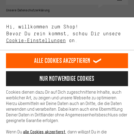
Bessere Leistung
Unsere Datenschutzerklärung
Uns interessiert, was Du in unserem Shop suchst und brauchst.
Sprache"
Mit Leistungs-Cookies nimmst Du mit Deinem Shopping-Verhalten
Hi, willkommen zum Shop!
selbst Einfluss auf die Verbesserung unserer Webseite und
DE
EN
ES
FR
Bevor Du rein kommst, schau Dir unsere
Deutsch
english
español
français
unseres Shop-Angebots.
Cookie-Einstellungen
an.
Mehr Komfort
VERTRAG WIDERRUFEN
Aachener Community
Affiliateprogramm
Dein Shopping-Erlebnis wird komfortabler. Mit Komfort-Cookies
stellen wir Verknüpfungen zu Social Media Plattformen her. So
Alle Cookies akzeptieren
Impressum
Datenschutz
Allgemeine Geschäftsbedingungen
können wir dir weitere nützliche Inhalte und Informationen zur
Verfügung stellen. Zudem hast du die Möglichkeit zusätzliche
Hinweisgebersystem
Hinweise zur Batterieentsorgung
Services zu nutzen, die es dir erleichtern die richtigen Produkte zu
Nur Notwendige Cookies
finden. Beispielsweise bieten wir eine Chat-Funktion an, damit
Cookie-Einstellungen
Kontrast ändern
Fragen schnell und unkompliziert beantwortet werden können.
Cookies dienen dazu Dir auf Dich zugeschnittene Inhalte, auch
Basis
Alle Preise verstehen sich in Euro und exkl. MwSt zuzüglich
werblicher Art, zu zeigen und unsere Webseite zu optimieren.
Hierzu übermitteln wir Deine Daten auch an Dritte, die die Daten
Versandkosten
USA
für Lieferung nach
.
Basis-Cookies gewährleisten, dass Du unsere Webseite
verwenden und verarbeiten. Dabei kann auch eine Übermittlung
grundsätzlich nutzen kannst.
Deiner Daten in Drittländer ohne Angemessenheitsbeschluss oder
geeignete Garantie erfolgen.
alle Cookies akzeptierst
Wenn Du
, dann willigst Du in die