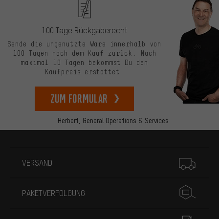
100 Tage Rückgaberecht
Sende die ungenutzte Ware innerhalb von
100 Tagen nach dem Kauf zurück. Nach
maximal 10 Tagen bekommst Du den
Kaufpreis erstattet.
zum Formular
Herbert,
General Operations & Services
Mehr Informationen
VERSAND
PAKETVERFOLGUNG