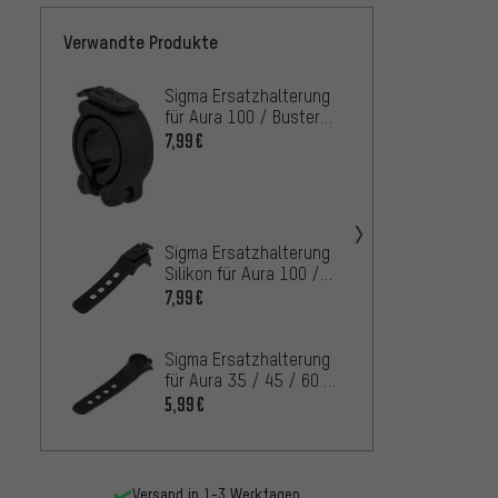
Verwandte Produkte
Sigma Ersatzhalterung
Sigma
für Aura 100 / Buster
Helmha
800 / Buster 1100 HL
Buster
7,99€
4,99€
Sigma Ersatzhalterung
Silikon für Aura 100 /
Buster 800 / Buster
7,99€
1100 HL
Sigma Ersatzhalterung
für Aura 35 / 45 / 60 /
80
5,99€
Versand in 1-3 Werktagen