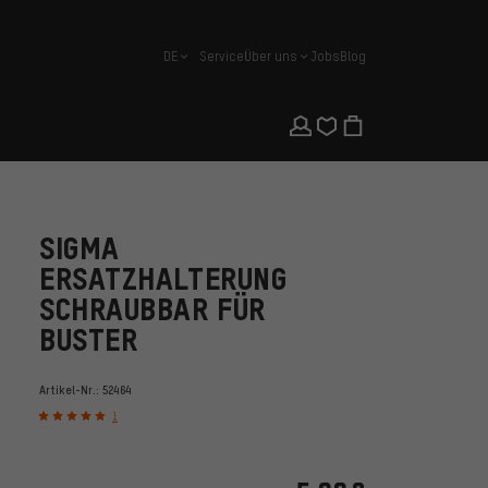
DE
Service
Über uns
Jobs
Blog
Deutsch
SIGMA
ERSATZHALTERUNG
SCHRAUBBAR FÜR
BUSTER
Artikel-Nr.:
52464
1