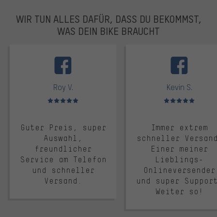
WIR TUN ALLES DAFÜR, DASS DU BEKOMMST,
WAS DEIN BIKE BRAUCHT
facebook
Roy V.
Kevin S.
Bewertungen: 5 von 5
Bewertungen: 5 von 5
Guter Preis, super
Immer extrem
Auswahl,
schneller Versan
freundlicher
Einer meiner
Service am Telefon
Lieblings-
und schneller
Onlineversender
Versand.
und super Suppor
Weiter so!