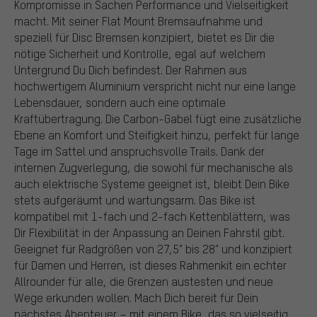
Kompromisse in Sachen Performance und Vielseitigkeit
macht. Mit seiner Flat Mount Bremsaufnahme und
speziell für Disc Bremsen konzipiert, bietet es Dir die
nötige Sicherheit und Kontrolle, egal auf welchem
Untergrund Du Dich befindest. Der Rahmen aus
hochwertigem Aluminium verspricht nicht nur eine lange
Lebensdauer, sondern auch eine optimale
Kraftübertragung. Die Carbon-Gabel fügt eine zusätzliche
Ebene an Komfort und Steifigkeit hinzu, perfekt für lange
Tage im Sattel und anspruchsvolle Trails. Dank der
internen Zugverlegung, die sowohl für mechanische als
auch elektrische Systeme geeignet ist, bleibt Dein Bike
stets aufgeräumt und wartungsarm. Das Bike ist
kompatibel mit 1-fach und 2-fach Kettenblättern, was
Dir Flexibilität in der Anpassung an Deinen Fahrstil gibt.
Geeignet für Radgrößen von 27,5" bis 28" und konzipiert
für Damen und Herren, ist dieses Rahmenkit ein echter
Allrounder für alle, die Grenzen austesten und neue
Wege erkunden wollen. Mach Dich bereit für Dein
nächstes Abenteuer – mit einem Bike, das so vielseitig