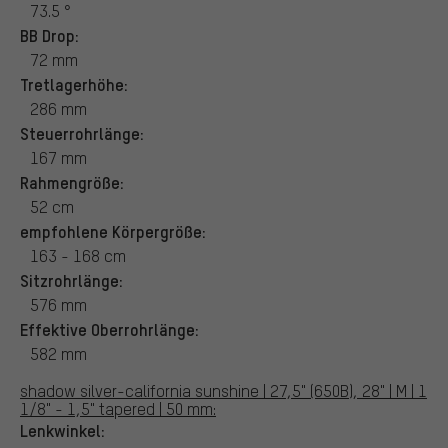
73.5 °
BB Drop:
72 mm
Tretlagerhöhe:
286 mm
Steuerrohrlänge:
167 mm
Rahmengröße:
52 cm
empfohlene Körpergröße:
163 - 168 cm
Sitzrohrlänge:
576 mm
Effektive Oberrohrlänge:
582 mm
shadow silver-california sunshine | 27,5" (650B), 28" | M | 1
1/8" - 1,5" tapered | 50 mm:
Lenkwinkel: