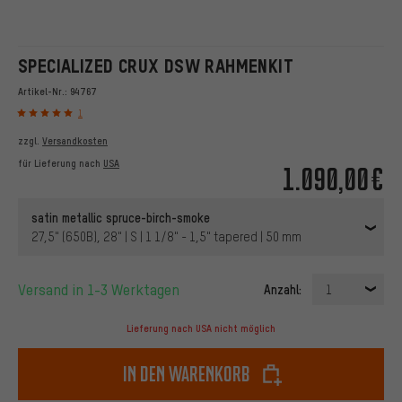
SPECIALIZED CRUX DSW RAHMENKIT
Artikel-Nr.:
94767
1
zzgl.
Versandkosten
für Lieferung nach
USA
1.090,00€
satin metallic spruce-birch-smoke
27,5" (650B), 28" | S | 1 1/8" - 1,5" tapered | 50 mm
Versand in 1-3 Werktagen
Anzahl:
1
Lieferung nach USA nicht möglich
In den Warenkorb