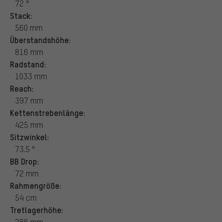
72 °
Stack:
560 mm
Überstandshöhe:
816 mm
Radstand:
1033 mm
Reach:
397 mm
Kettenstrebenlänge:
425 mm
Sitzwinkel:
73.5 °
BB Drop:
72 mm
Rahmengröße:
54 cm
Tretlagerhöhe:
286 mm