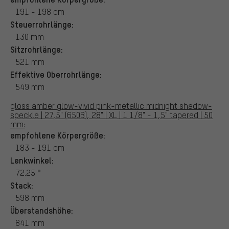
191 - 198 cm
Steuerrohrlänge:
130 mm
Sitzrohrlänge:
521 mm
Effektive Oberrohrlänge:
549 mm
gloss amber glow-vivid pink-metallic midnight shadow-
speckle | 27,5" (650B), 28" | XL | 1 1/8" - 1,5" tapered | 50
mm:
empfohlene Körpergröße:
183 - 191 cm
Lenkwinkel:
72.25 °
Stack:
598 mm
Überstandshöhe:
841 mm