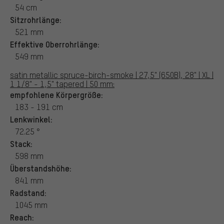
54 cm
Sitzrohrlänge:
521 mm
Effektive Oberrohrlänge:
549 mm
satin metallic spruce-birch-smoke | 27,5" (650B), 28" | XL |
1 1/8" - 1,5" tapered | 50 mm:
empfohlene Körpergröße:
183 - 191 cm
Lenkwinkel:
72.25 °
Stack:
598 mm
Überstandshöhe:
841 mm
Radstand:
1045 mm
Reach: