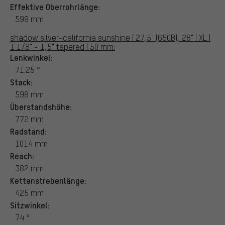
Effektive Oberrohrlänge:
599 mm
shadow silver-california sunshine | 27,5" (650B), 28" | XL |
1 1/8" - 1,5" tapered | 50 mm:
Lenkwinkel:
71.25 °
Stack:
598 mm
Überstandshöhe:
772 mm
Radstand:
1014 mm
Reach:
382 mm
Kettenstrebenlänge:
425 mm
Sitzwinkel:
74 °