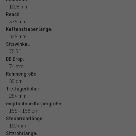
1008 mm
Reach:
375 mm
Kettenstrebenlänge:
425 mm
Sitzwinkel:
75.5 °
BB Drop:
74 mm
Rahmengröße:
49 cm
Tretlagerhöhe:
284 mm
empfohlene Körpergröße:
155 - 158 cm
Steuerrohrlänge:
100 mm
Sitzrohrlänge: