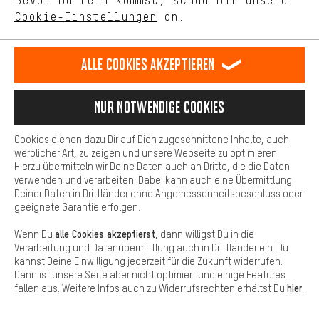
Bevor Du rein kommst, schau Dir unsere
unseres Shop-Angebots.
M | 1 1/8" - 1,5" tapered | 50 mm: 71425-7154
Cookie-Einstellungen
an.
satin metallic spruce-birch-smoke | 27,5" (650B), 28" |
Mehr Komfort
XL | 1 1/8" - 1,5" tapered | 50 mm: 71425-7158
Dein Shopping-Erlebnis wird komfortabler. Mit Komfort-Cookies
stellen wir Verknüpfungen zu Social Media Plattformen her. So
Alle Cookies akzeptieren
können wir dir weitere nützliche Inhalte und Informationen zur
Lieferumfang:
Verfügung stellen. Zudem hast du die Möglichkeit zusätzliche
Services zu nutzen, die es dir erleichtern die richtigen Produkte zu
1 x Rahmen Specialized Crux DSW
Nur Notwendige Cookies
finden. Beispielsweise bieten wir eine Chat-Funktion an, damit
1 x Gabel Specialized FACT-Carbon
Fragen schnell und unkompliziert beantwortet werden können.
Cookies dienen dazu Dir auf Dich zugeschnittene Inhalte, auch
Basis
werblicher Art, zu zeigen und unsere Webseite zu optimieren.
Hersteller:
Hierzu übermitteln wir Deine Daten auch an Dritte, die die Daten
Basis-Cookies gewährleisten, dass Du unsere Webseite
Specialized Germany GmbH
verwenden und verarbeiten. Dabei kann auch eine Übermittlung
grundsätzlich nutzen kannst.
Deiner Daten in Drittländer ohne Angemessenheitsbeschluss oder
Hauptstraße 4
geeignete Garantie erfolgen.
83607 Föching
Deutschland
alle Cookies akzeptierst
Wenn Du
, dann willigst Du in die
www.specialized.com/contact-us
Verarbeitung und Datenübermittlung auch in Drittländer ein. Du
kannst Deine Einwilligung jederzeit für die Zukunft widerrufen.
Dann ist unsere Seite aber nicht optimiert und einige Features
Verwandte Produkte
hier
fallen aus. Weitere Infos auch zu Widerrufsrechten erhältst Du
.