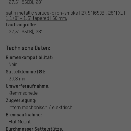
27,5" (650B), 28"
satin metallic spruce-birch-smoke | 27,5" (650B), 28" | XL |
1 1/8" - 1,5" tapered | 50 mm:
Laufradgröße:
27,5" (650B), 28"
Technische Daten:
Riemenkompatibilität:
Nein
Sattelklemme (Ø):
30,8 mm
Umwerferaufnahme:
Klemmschelle
Zugverlegung:
intern mechanisch / elektrisch
Bremsaufnahme:
Flat Mount
Durchmesser Sattelstütze: