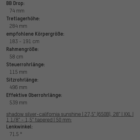
BB Drop:
74 mm
Tretlagerhöhe:
284 mm
empfohlene Körpergröße:
183 - 191 cm
Rahmengröße:
58 cm
Steuerrohrlänge:
115 mm
Sitzrohrlänge:
496 mm
Effektive Oberrohrlänge:
539 mm
shadow silver-california sunshine | 27,5" (650B), 28" | XXL |
1 1/8" - 1,5" tapered | 50 mm:
Lenkwinkel:
71.5 °