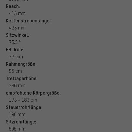
Reach:
415 mm
Kettenstrebenlänge:
425 mm
Sitzwinkel:
73.5 °
BB Drop:
72 mm
Rahmengröße:
56 cm
Tretlagerhöhe:
286 mm
empfohlene Körpergröße:
175 - 183 cm
Steuerrohrlänge:
190 mm
Sitzrohrlänge:
606 mm