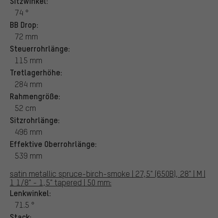
Sitzwinkel:
74 °
BB Drop:
72 mm
Steuerrohrlänge:
115 mm
Tretlagerhöhe:
284 mm
Rahmengröße:
52 cm
Sitzrohrlänge:
496 mm
Effektive Oberrohrlänge:
539 mm
satin metallic spruce-birch-smoke | 27,5" (650B), 28" | M |
1 1/8" - 1,5" tapered | 50 mm:
Lenkwinkel:
71.5 °
Stack: