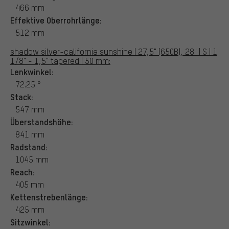
466 mm
Effektive Oberrohrlänge:
512 mm
shadow silver-california sunshine | 27,5" (650B), 28" | S | 1
1/8" - 1,5" tapered | 50 mm:
Lenkwinkel:
72.25 °
Stack:
547 mm
Überstandshöhe:
841 mm
Radstand:
1045 mm
Reach:
405 mm
Kettenstrebenlänge:
425 mm
Sitzwinkel: