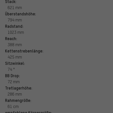
Stack:
621 mm
Überstandshöhe:
794 mm
Radstand:
1023 mm
Reach:
388 mm
Kettenstrebenlänge:
425 mm
Sitzwinkel:
74 °
BB Drop:
72 mm
Tretlagerhöhe:
286 mm
Rahmengröße:
61 cm
empfohlene Körpergröße: