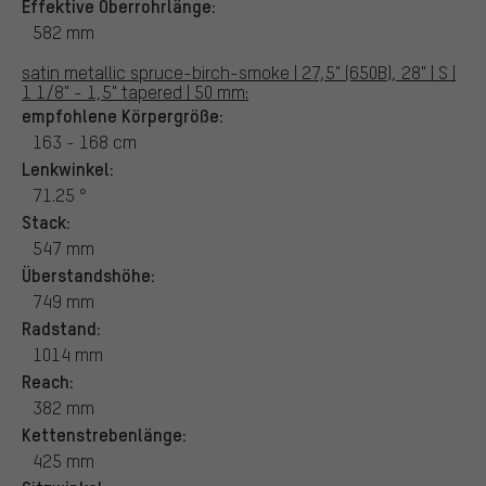
Effektive Oberrohrlänge:
582 mm
satin metallic spruce-birch-smoke | 27,5" (650B), 28" | S |
1 1/8" - 1,5" tapered | 50 mm:
empfohlene Körpergröße:
163 - 168 cm
Lenkwinkel:
71.25 °
Stack:
547 mm
Überstandshöhe:
749 mm
Radstand:
1014 mm
Reach:
382 mm
Kettenstrebenlänge:
425 mm