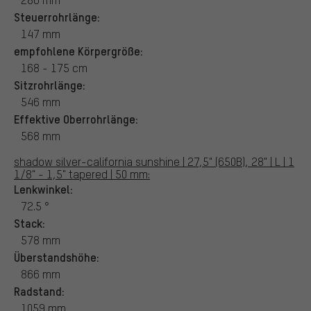
Steuerrohrlänge:
147 mm
empfohlene Körpergröße:
168 - 175 cm
Sitzrohrlänge:
546 mm
Effektive Oberrohrlänge:
568 mm
shadow silver-california sunshine | 27,5" (650B), 28" | L | 1
1/8" - 1,5" tapered | 50 mm:
Lenkwinkel:
72.5 °
Stack:
578 mm
Überstandshöhe:
866 mm
Radstand:
1059 mm