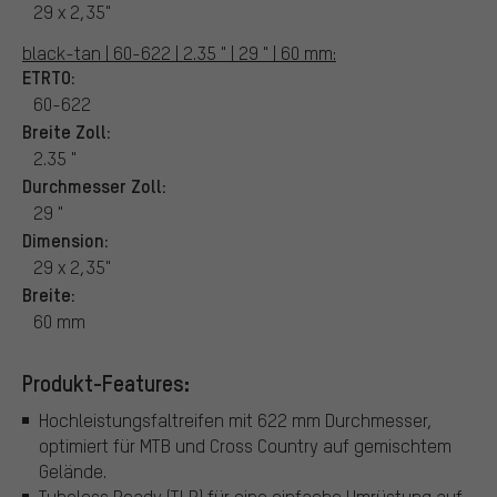
29 x 2,35"
black-tan | 60-622 | 2.35 " | 29 " | 60 mm:
ETRTO:
60-622
Breite Zoll:
2.35 "
Durchmesser Zoll:
29 "
Dimension:
29 x 2,35"
Breite:
60 mm
Produkt-Features:
Hochleistungsfaltreifen mit 622 mm Durchmesser,
optimiert für MTB und Cross Country auf gemischtem
Gelände.
Tubeless Ready (TLR) für eine einfache Umrüstung auf