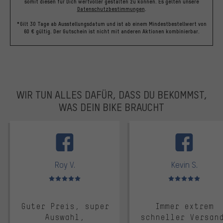
somit diesen für Dich wertvoller gestalten zu können.
Es gelten unsere
Datenschutzbestimmungen
.
*Gilt 30 Tage ab Ausstellungsdatum und ist ab einem Mindestbestellwert von
60 € gültig. Der Gutschein ist nicht mit anderen Aktionen kombinierbar.
WIR TUN ALLES DAFÜR, DASS DU BEKOMMST,
WAS DEIN BIKE BRAUCHT
facebook
Roy V.
Kevin S.
Bewertungen: 5 von 5
Bewertungen: 5 von 5
Guter Preis, super
Immer extrem
Auswahl,
schneller Versan