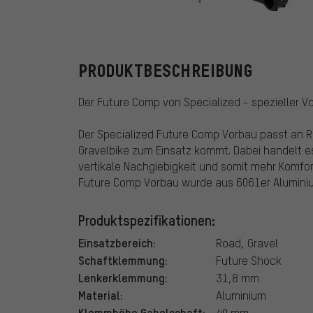
Specialized
PRODUKTBESCHREIBUNG
Der Future Comp von Specialized - spezieller V
Der Specialized Future Comp Vorbau passt an Rä
Gravelbike zum Einsatz kommt. Dabei handelt e
vertikale Nachgiebigkeit und somit mehr Komfor
Future Comp Vorbau wurde aus 6061er Alumini
Produktspezifikationen:
Einsatzbereich:
Road, Gravel
Schaftklemmung:
Future Shock
Lenkerklemmung:
31,8 mm
Material:
Aluminium
Klemmhöhe Gabelschaft:
40 mm