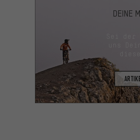
DEINE 
Sei der
uns Dei
dies
Artik