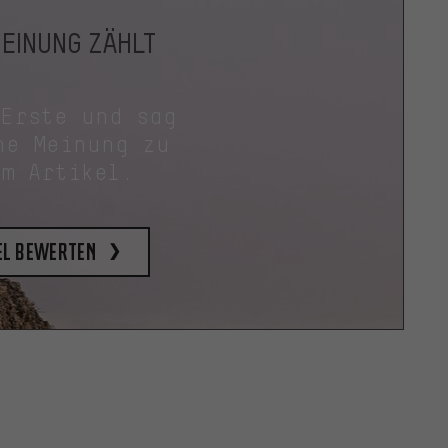
MEINUNG ZÄHLT
 Erste und sag
ne Meinung zu
em Artikel.
el bewerten