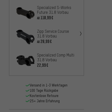
Specialized S-Works
PRO PL
Future 31.8 Vorbau
27,9
AB
110,99€
AB
PRO LT
Zipp Service Course
18,9
AB
31.8 Vorbau
28,99€
AB
Specia
Alpini
Specialized Comp Multi
75,9
AB
31.8 Vorbau
22,99€
Versand in 1-3 Werktagen
100 Tage Rückgabe
Kostenlose Retoure
25+ Jahre Erfahrung