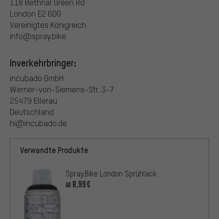
118 Bethnal Green Rd
London E2 6DG
Vereinigtes Königreich
info@spray.bike
Inverkehrbringer:
incubado GmbH
Werner-von-Siemens-Str. 3-7
25479 Ellerau
Deutschland
hi@incubado.de
Verwandte Produkte
Spray.Bike London Sprühlack
8,99€
AB