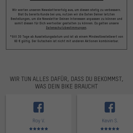
Wir werten unseren Newslettererfolg aus, um diesen stetig zu verbessern.
Bist Du bereits Kunde bei uns, nutzen wir die Daten Deiner letzten
Bestellungen, um die Newsletter Deinen Interessen anpassen zu können und
somit diesen für Dich wertvoller gestalten zu können.
Es gelten unsere
Datenschutzbestimmungen
.
*Gilt 30 Tage ab Ausstellungsdatum und ist ab einem Mindestbestellwert von
60 € gültig. Der Gutschein ist nicht mit anderen Aktionen kombinierbar.
WIR TUN ALLES DAFÜR, DASS DU BEKOMMST,
WAS DEIN BIKE BRAUCHT
facebook
Roy V.
Kevin S.
Bewertungen: 5 von 5
Bewertungen: 5 von 5