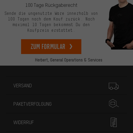
100 Tage Rückgaberecht
Sende die ungenutzte Ware innerhalb von
100 Tagen nach dem Kauf zurück. Nach
maximal 10 Tagen bekommst Du den
Kaufpreis erstattet.
zum Formular
Herbert,
General Operations & Services
Mehr Informationen
VERSAND
PAKETVERFOLGUNG
WIDERRUF