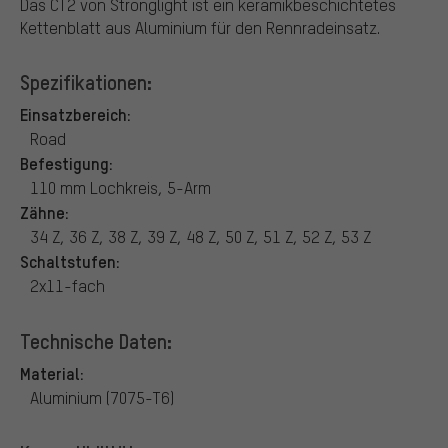
Das CT2 von Stronglight ist ein keramikbeschichtetes
Kettenblatt aus Aluminium für den Rennradeinsatz.
Spezifikationen:
Einsatzbereich:
Road
Befestigung:
110 mm Lochkreis, 5-Arm
Zähne:
34 Z, 36 Z, 38 Z, 39 Z, 48 Z, 50 Z, 51 Z, 52 Z, 53 Z
Schaltstufen:
2x11-fach
Technische Daten:
Material:
Aluminium (7075-T6)