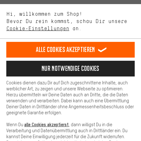
Uns interessiert, was Du in unserem Shop suchst und brauchst.
Sprache"
Mit Leistungs-Cookies nimmst Du mit Deinem Shopping-Verhalten
Hi, willkommen zum Shop!
selbst Einfluss auf die Verbesserung unserer Webseite und
DE
EN
ES
FR
Bevor Du rein kommst, schau Dir unsere
Deutsch
english
español
français
unseres Shop-Angebots.
Cookie-Einstellungen
an.
Mehr Komfort
VERTRAG WIDERRUFEN
Aachener Community
Affiliateprogramm
Dein Shopping-Erlebnis wird komfortabler. Mit Komfort-Cookies
stellen wir Verknüpfungen zu Social Media Plattformen her. So
Alle Cookies akzeptieren
Impressum
Datenschutz
Allgemeine Geschäftsbedingungen
können wir dir weitere nützliche Inhalte und Informationen zur
Verfügung stellen. Zudem hast du die Möglichkeit zusätzliche
Hinweisgebersystem
Hinweise zur Batterieentsorgung
Services zu nutzen, die es dir erleichtern die richtigen Produkte zu
Nur Notwendige Cookies
finden. Beispielsweise bieten wir eine Chat-Funktion an, damit
Cookie-Einstellungen
Kontrast ändern
Fragen schnell und unkompliziert beantwortet werden können.
Cookies dienen dazu Dir auf Dich zugeschnittene Inhalte, auch
Basis
Alle Preise verstehen sich in Euro und exkl. MwSt zuzüglich
werblicher Art, zu zeigen und unsere Webseite zu optimieren.
Hierzu übermitteln wir Deine Daten auch an Dritte, die die Daten
Versandkosten
USA
für Lieferung nach
.
Basis-Cookies gewährleisten, dass Du unsere Webseite
verwenden und verarbeiten. Dabei kann auch eine Übermittlung
grundsätzlich nutzen kannst.
Deiner Daten in Drittländer ohne Angemessenheitsbeschluss oder
geeignete Garantie erfolgen.
alle Cookies akzeptierst
Wenn Du
, dann willigst Du in die
Verarbeitung und Datenübermittlung auch in Drittländer ein. Du
kannst Deine Einwilligung jederzeit für die Zukunft widerrufen.