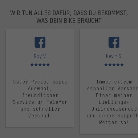
WIR TUN ALLES DAFÜR, DASS DU BEKOMMST,
WAS DEIN BIKE BRAUCHT
facebook
Roy V.
Kevin S.
Bewertungen: 5 von 5
Bewertungen: 5 von 5
Guter Preis, super
Immer extrem
Auswahl,
schneller Versan
freundlicher
Einer meiner
Service am Telefon
Lieblings-
und schneller
Onlineversender
Versand.
und super Suppor
Weiter so!