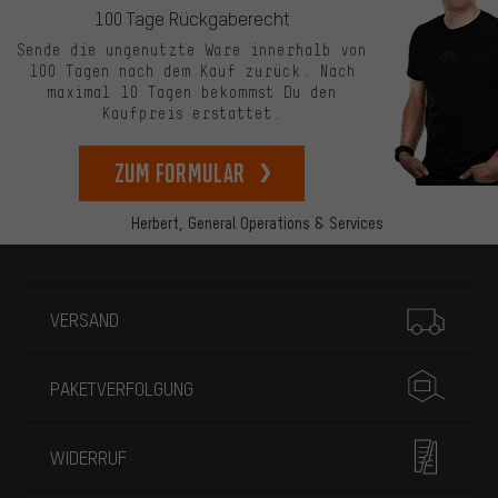
100 Tage Rückgaberecht
Sende die ungenutzte Ware innerhalb von
100 Tagen nach dem Kauf zurück. Nach
maximal 10 Tagen bekommst Du den
Kaufpreis erstattet.
zum Formular
Herbert,
General Operations & Services
Mehr Informationen
VERSAND
PAKETVERFOLGUNG
WIDERRUF