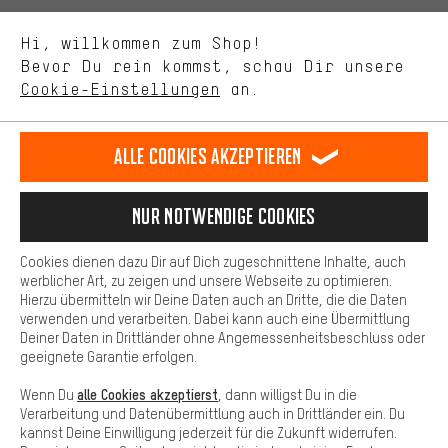
Uns interessiert, was Du in unserem Shop suchst und brauchst.
Sprache"
Mit Leistungs-Cookies nimmst Du mit Deinem Shopping-Verhalten
Hi, willkommen zum Shop!
selbst Einfluss auf die Verbesserung unserer Webseite und
DE
EN
ES
FR
Bevor Du rein kommst, schau Dir unsere
Deutsch
english
español
français
unseres Shop-Angebots.
Cookie-Einstellungen
an.
Mehr Komfort
VERTRAG WIDERRUFEN
Aachener Community
Affiliateprogramm
Dein Shopping-Erlebnis wird komfortabler. Mit Komfort-Cookies
stellen wir Verknüpfungen zu Social Media Plattformen her. So
Alle Cookies akzeptieren
Impressum
Datenschutz
Allgemeine Geschäftsbedingungen
können wir dir weitere nützliche Inhalte und Informationen zur
Verfügung stellen. Zudem hast du die Möglichkeit zusätzliche
Hinweisgebersystem
Hinweise zur Batterieentsorgung
Services zu nutzen, die es dir erleichtern die richtigen Produkte zu
Nur Notwendige Cookies
finden. Beispielsweise bieten wir eine Chat-Funktion an, damit
Cookie-Einstellungen
Kontrast ändern
Fragen schnell und unkompliziert beantwortet werden können.
Cookies dienen dazu Dir auf Dich zugeschnittene Inhalte, auch
Basis
werblicher Art, zu zeigen und unsere Webseite zu optimieren.
Alle Preise verstehen sich in Euro und exkl. MwSt zuzüglich
Hierzu übermitteln wir Deine Daten auch an Dritte, die die Daten
Versandkosten
USA
für Lieferung nach
.
Basis-Cookies gewährleisten, dass Du unsere Webseite
verwenden und verarbeiten. Dabei kann auch eine Übermittlung
grundsätzlich nutzen kannst.
Deiner Daten in Drittländer ohne Angemessenheitsbeschluss oder
geeignete Garantie erfolgen.
alle Cookies akzeptierst
Wenn Du
, dann willigst Du in die
Verarbeitung und Datenübermittlung auch in Drittländer ein. Du
kannst Deine Einwilligung jederzeit für die Zukunft widerrufen.