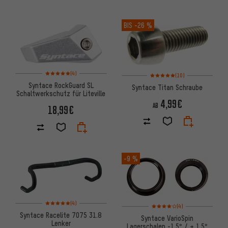
BIS
-26 %
Bewertungen: 5 von 5 basierend auf 4 Bewertungen
Bewertungen: 5 von 5 basiere
(4)
(10)
Syntace RockGuard SL
Syntace Titan Schraube
Schaltwerkschutz für Liteville
4,99€
AB
18,99€
-9 %
Bewertungen: 5 von 5 basierend auf 4 Bewertungen
(4)
Bewertungen: 4 von 5 basier
(4)
Syntace Racelite 7075 31.8
Syntace VarioSpin
Lenker
Lagerschalen -1.5° / + 1.5°