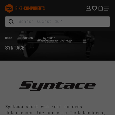
Zur Hauptnavigation springen
Zur Kategorienavigation springen
Zum Inhalt springen
Zu Marken und Newsletter springen
Zur Fußzeile springen
bike-components.de Startseite
Home
Marken
Syntace
SYNTACE
steht wie kein anderes
Syntace
Unternehmen für härteste Teststandards,