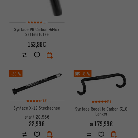
Bewertungen: 5 von 5 basierend auf 8 Bewertungen
(8)
Syntace P6 Carbon HiFlex
Sattelstütze
153,99€
-20 %
BIS
-8 %
Bewertungen: 4,5 von 5 basierend auf 13 Bewertungen
Bewertungen: 5 von 5 basier
(13)
(4)
Syntace X-12 Steckachse
Syntace Racelite Carbon 31.8
Lenker
statt
28,56€
22,99€
179,99€
AB