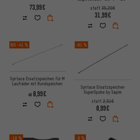
73,99€
statt
35,29€
31,99€
BIS
-41 %
-61 %
Syntace Ersatzspeichen für M
Laufräder mit Rundspeichen
Syntace Ersatzspeichen
SuperSpoke by Sapim
0,99€
AB
statt
2,51€
0,99€
-18 %
-9 %