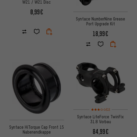
W21 / W21 Disc
0,99€
Syntace NumberNine Grease
Port Upgrade Kit
18,99€
Bewertungen: 3 von 5 basier
(1)
Syntace LiteForce TwinFix
31.8 Vorbau
Syntace HiTorque Cap Front 15
84,99€
Nabenendkappe