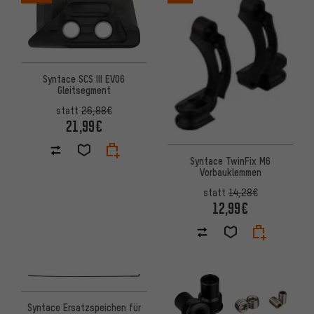
Syntace SCS III EVO6
Gleitsegment
statt
26,88€
21,99€
Syntace TwinFix M6
Vorbauklemmen
statt
14,28€
12,99€
Syntace Ersatzspeichen für