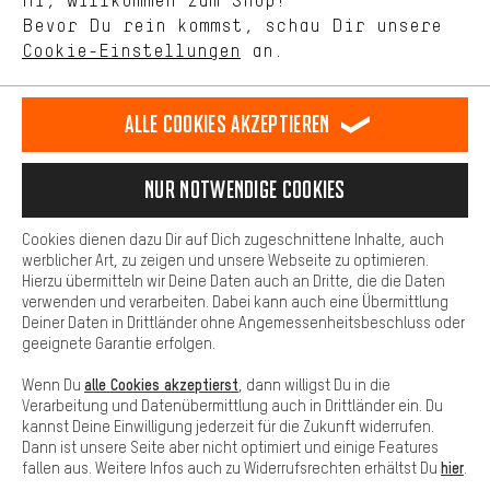
Hi, willkommen zum Shop!
selbst Einfluss auf die Verbesserung unserer Webseite und
DE
EN
ES
FR
Bevor Du rein kommst, schau Dir unsere
Deutsch
english
español
français
unseres Shop-Angebots.
Cookie-Einstellungen
an.
Mehr Komfort
VERTRAG WIDERRUFEN
Aachener Community
Affiliateprogramm
Dein Shopping-Erlebnis wird komfortabler. Mit Komfort-Cookies
stellen wir Verknüpfungen zu Social Media Plattformen her. So
Alle Cookies akzeptieren
Impressum
Datenschutz
Allgemeine Geschäftsbedingungen
können wir dir weitere nützliche Inhalte und Informationen zur
Verfügung stellen. Zudem hast du die Möglichkeit zusätzliche
Hinweisgebersystem
Hinweise zur Batterieentsorgung
Services zu nutzen, die es dir erleichtern die richtigen Produkte zu
Nur Notwendige Cookies
finden. Beispielsweise bieten wir eine Chat-Funktion an, damit
Cookie-Einstellungen
Kontrast ändern
Fragen schnell und unkompliziert beantwortet werden können.
Cookies dienen dazu Dir auf Dich zugeschnittene Inhalte, auch
Basis
Alle Preise verstehen sich in Euro und exkl. MwSt zuzüglich
werblicher Art, zu zeigen und unsere Webseite zu optimieren.
Hierzu übermitteln wir Deine Daten auch an Dritte, die die Daten
Versandkosten
USA
für Lieferung nach
.
Basis-Cookies gewährleisten, dass Du unsere Webseite
verwenden und verarbeiten. Dabei kann auch eine Übermittlung
grundsätzlich nutzen kannst.
Deiner Daten in Drittländer ohne Angemessenheitsbeschluss oder
geeignete Garantie erfolgen.
alle Cookies akzeptierst
Wenn Du
, dann willigst Du in die
Verarbeitung und Datenübermittlung auch in Drittländer ein. Du
kannst Deine Einwilligung jederzeit für die Zukunft widerrufen.
Dann ist unsere Seite aber nicht optimiert und einige Features
hier
fallen aus. Weitere Infos auch zu Widerrufsrechten erhältst Du
.