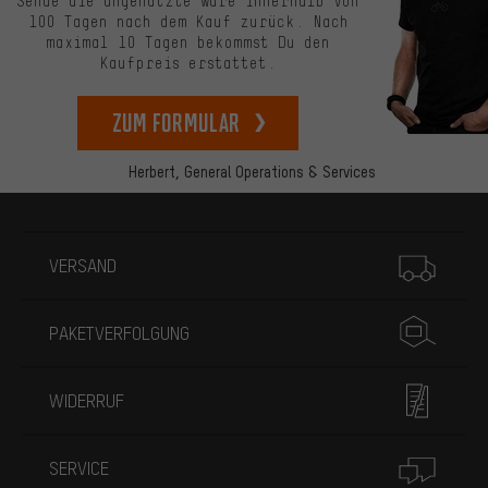
Sende die ungenutzte Ware innerhalb von
100 Tagen nach dem Kauf zurück. Nach
maximal 10 Tagen bekommst Du den
Kaufpreis erstattet.
zum Formular
Herbert,
General Operations & Services
Mehr Informationen
VERSAND
PAKETVERFOLGUNG
WIDERRUF
SERVICE