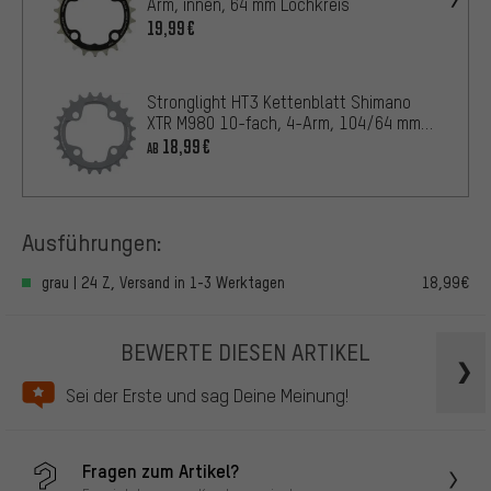
Arm, innen, 64 mm Lochkreis
19,99€
Stronglight HT3 Kettenblatt Shimano
XTR M980 10-fach, 4-Arm, 104/64 mm
Lochkreis
18,99€
AB
Ausführungen:
grau | 24 Z, Versand in 1-3 Werktagen
18,99€
BEWERTE DIESEN ARTIKEL
Sei der Erste und sag Deine Meinung!
Fragen zum Artikel?