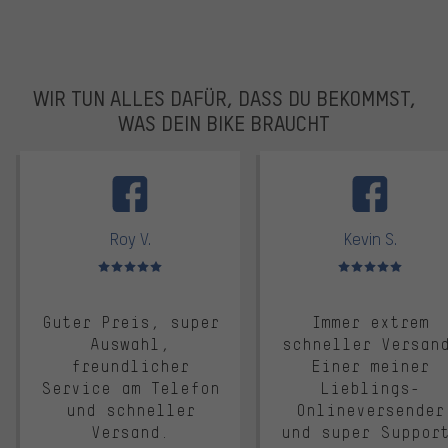
WIR TUN ALLES DAFÜR, DASS DU BEKOMMST,
WAS DEIN BIKE BRAUCHT
facebook
Roy V.
Kevin S.
Bewertungen: 5 von 5
Bewertungen: 5 von 5
Guter Preis, super
Immer extrem
Auswahl,
schneller Versan
freundlicher
Einer meiner
Service am Telefon
Lieblings-
und schneller
Onlineversender
Versand.
und super Suppor