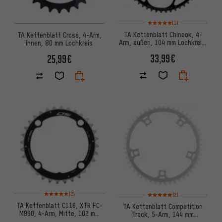
Bewertungen: 5 von 5 basier
(1)
TA Kettenblatt Chinook, 4-
TA Kettenblatt Cross, 4-Arm,
Arm, außen, 104 mm Lochkreis,
innen, 80 mm Lochkreis
23 mm Aufnahme
33,99€
25,99€
Bewertungen: 5 von 5 basierend auf 2 Bewertungen
Bewertungen: 5 von 5 basier
(2)
(2)
TA Kettenblatt C116, XTR FC-
TA Kettenblatt Competition
M960, 4-Arm, Mitte, 102 mm
Track, 5-Arm, 144 mm
Lochkreis