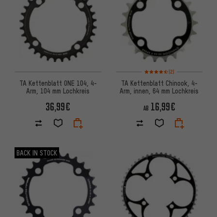
Bewertungen: 4,5 von 5 basi
(2)
TA Kettenblatt ONE 104, 4-
TA Kettenblatt Chinook, 4-
Arm, 104 mm Lochkreis
Arm, innen, 64 mm Lochkreis
36,99€
16,99€
AB
BACK IN STOCK