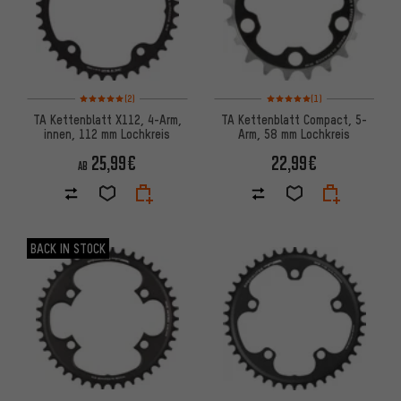
Bewertungen: 5 von 5 basierend auf 2 Bewertungen
Bewertungen: 5 von 5 basier
(2)
(1)
TA Kettenblatt X112, 4-Arm,
TA Kettenblatt Compact, 5-
innen, 112 mm Lochkreis
Arm, 58 mm Lochkreis
25,99€
22,99€
AB
BACK IN STOCK