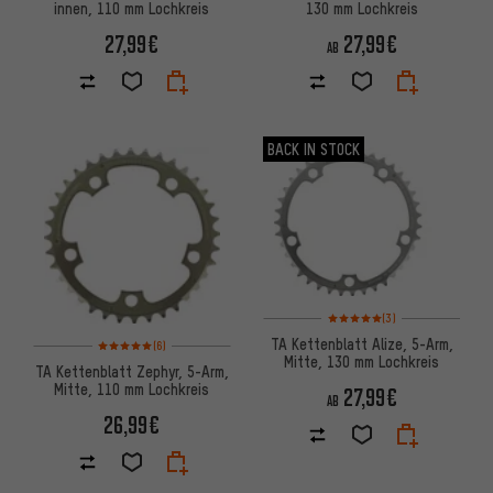
innen, 110 mm Lochkreis
130 mm Lochkreis
27,99€
27,99€
AB
BACK IN STOCK
Bewertungen: 5 von 5 basier
(3)
Bewertungen: 5 von 5 basierend auf 6 Bewertungen
TA Kettenblatt Alize, 5-Arm,
(6)
Mitte, 130 mm Lochkreis
TA Kettenblatt Zephyr, 5-Arm,
Mitte, 110 mm Lochkreis
27,99€
AB
26,99€