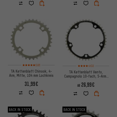
Bewertungen: 5 von 5 basierend auf 12 Bewertungen
Bewertungen: 4 von 5 basier
(12)
(1)
TA Kettenblatt Chinook, 4-
TA Kettenblatt Vento,
Arm, Mitte, 104 mm Lochkreis
Campagnolo 10-fach, 5-Arm,
innen, 135 mm Lochkreis
31,99€
26,99€
AB
BACK IN STOCK
BACK IN STOCK