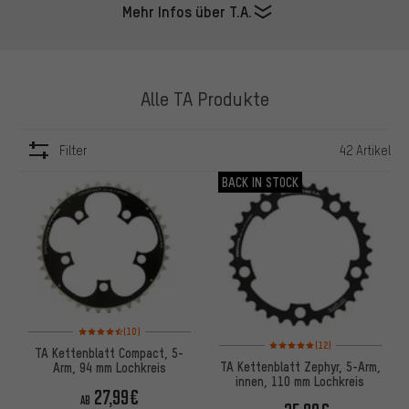
Mehr Infos über T.A.
Alle TA Produkte
Filter
42 Artikel
ARTIKEL
BACK IN STOCK
Bewertungen: 4,5 von 5 basierend auf 10 Bewertungen
(10)
Bewertungen: 5 von 5 basiere
(12)
TA Kettenblatt Compact, 5-
TA Kettenblatt Zephyr, 5-Arm,
Arm, 94 mm Lochkreis
innen, 110 mm Lochkreis
27,99€
AB