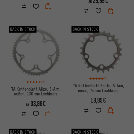
25,99€
AB
BACK IN STOCK
BACK IN STOCK
Bewertungen: 5 von 5 basier
(4)
Bewertungen: 4,5 von 5 basierend auf 7 Bewertungen
(7)
TA Kettenblatt Zelito, 5-Arm,
TA Kettenblatt Alize, 5-Arm,
innen, 74 mm Lochkreis
außen, 130 mm Lochkreis
19,99€
33,99€
AB
BACK IN STOCK
BACK IN STOCK