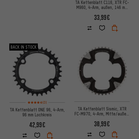
TA Kettenblatt C116, XTR FC-
M960, 4-Arm, außen, 146 mm
Lochkreis
33,99€
BACK IN STOCK
Bewertungen: 4,5 von 5 basierend auf 3 Bewertungen
(3)
TA Kettenblatt Sismic, XTR
TA Kettenblatt ONE 96, 4-Arm,
FC-M970, 4-Arm, Mitte/außen,
96 mm Lochkreis
104 mm Lochkreis
30,99€
42,99€