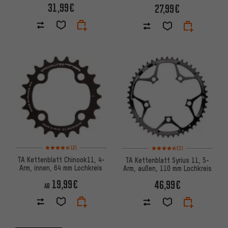
Lochkreis
31,99€
27,99€
Bewertungen: 4,5 von 5 basierend auf 2 Bewertungen
Bewertungen: 4,5 von 5 basi
(2)
(3)
TA Kettenblatt Chinook11, 4-
TA Kettenblatt Syrius 11, 5-
Arm, innen, 64 mm Lochkreis
Arm, außen, 110 mm Lochkreis
19,99€
46,99€
AB