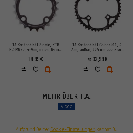
TA Kettenblatt Sismic, XTR
TA Kettenblatt Chinook11, 4-
FC-M970, 4-Arm, innen, 64 mm
Arm, außen, 104 mm Lochkreis,
Lochkreis
18 mm Aufnahme
18,99€
33,99€
AB
MEHR ÜBER T.A.
Video
Aufgrund Deiner
Cookie-Einstellungen
kannst Du