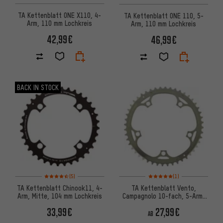
TA Kettenblatt ONE X110, 4-
TA Kettenblatt ONE 110, 5-
Arm, 110 mm Lochkreis
Arm, 110 mm Lochkreis
42,99€
46,99€
BACK IN STOCK
Bewertungen: 4,5 von 5 basierend auf 5 Bewertungen
Bewertungen: 5 von 5 basier
(5)
(1)
TA Kettenblatt Chinook11, 4-
TA Kettenblatt Vento,
Arm, Mitte, 104 mm Lochkreis
Campagnolo 10-fach, 5-Arm,
außen, 135 mm Lochkreis
33,99€
27,99€
AB