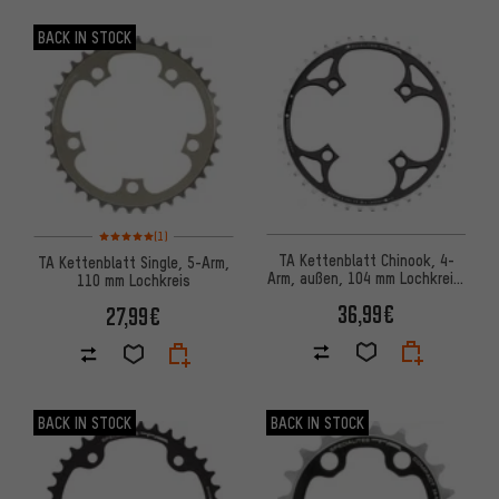
BACK IN STOCK
Bewertungen: 5 von 5 basierend auf 1 Bewertungen
(1)
TA Kettenblatt Chinook, 4-
TA Kettenblatt Single, 5-Arm,
Arm, außen, 104 mm Lochkreis,
110 mm Lochkreis
18 mm Aufnahme
36,99€
27,99€
BACK IN STOCK
BACK IN STOCK