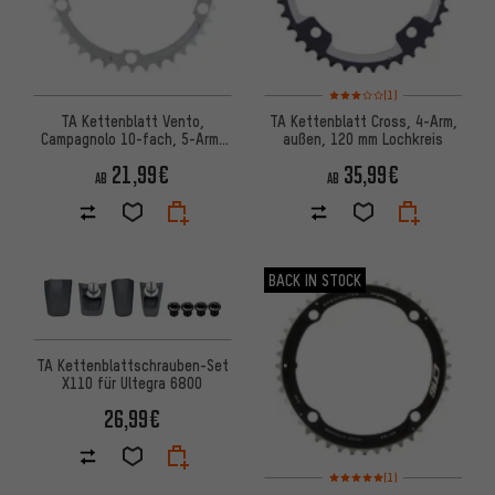
Bewertungen: 3 von 5 basier
(1)
TA Kettenblatt Vento,
TA Kettenblatt Cross, 4-Arm,
Campagnolo 10-fach, 5-Arm,
außen, 120 mm Lochkreis
Mitte, 135 mm Lochkreis
21,99€
35,99€
AB
AB
BACK IN STOCK
TA Kettenblattschrauben-Set
X110 für Ultegra 6800
26,99€
Bewertungen: 5 von 5 basier
(1)