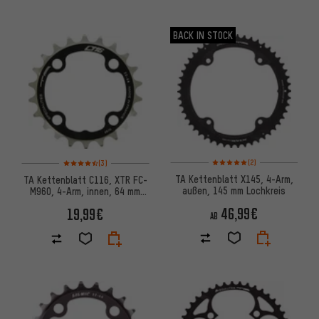
BACK IN STOCK
Bewertungen: 5 von 5 basier
Bewertungen: 4,5 von 5 basierend auf 3 Bewertungen
(2)
(3)
TA Kettenblatt X145, 4-Arm,
TA Kettenblatt C116, XTR FC-
außen, 145 mm Lochkreis
M960, 4-Arm, innen, 64 mm
Lochkreis
46,99€
19,99€
AB