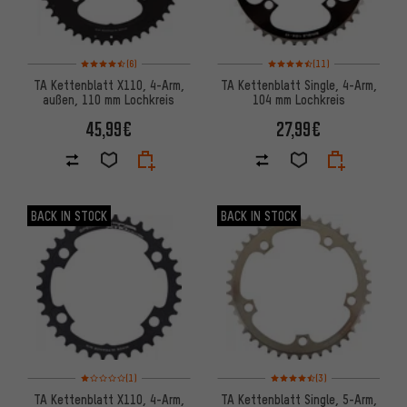
Bewertungen: 4,5 von 5 basierend auf 6 Bewertungen
Bewertungen: 4,5 von 5 basie
(6)
(11)
TA Kettenblatt X110, 4-Arm,
TA Kettenblatt Single, 4-Arm,
außen, 110 mm Lochkreis
104 mm Lochkreis
45,99€
27,99€
BACK IN STOCK
BACK IN STOCK
Bewertungen: 1 von 5 basierend auf 1 Bewertungen
Bewertungen: 4,5 von 5 basi
(1)
(3)
TA Kettenblatt X110, 4-Arm,
TA Kettenblatt Single, 5-Arm,