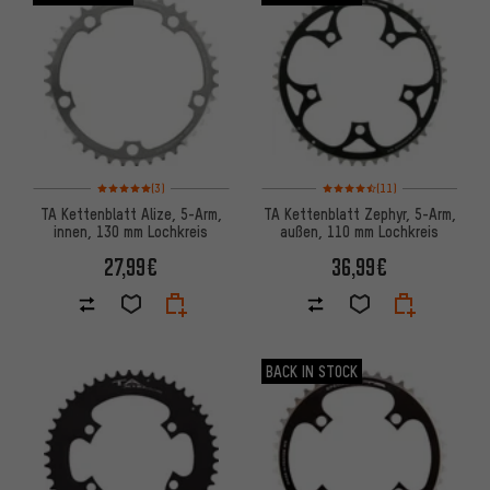
Bewertungen: 5 von 5 basierend auf 3 Bewertungen
Bewertungen: 4,5 von 5 basie
(3)
(11)
TA Kettenblatt Alize, 5-Arm,
TA Kettenblatt Zephyr, 5-Arm,
innen, 130 mm Lochkreis
außen, 110 mm Lochkreis
27,99€
36,99€
BACK IN STOCK