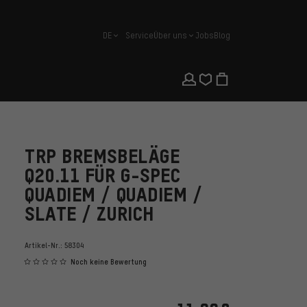
DE
Service
Über uns
Jobs
Blog
Deutsch
TRP BREMSBELÄGE
Q20.11 FÜR G-SPEC
QUADIEM / QUADIEM /
SLATE / ZURICH
Artikel-Nr.:
58304
Noch keine Bewertung