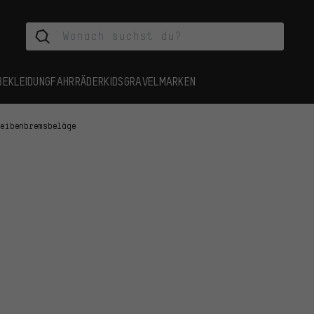
BEKLEIDUNG
FAHRRÄDER
KIDS
GRAVEL
MARKEN
heibenbremsbeläge