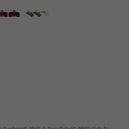
 Quadiem HD-M830, G-Spec Slate HD-M820, Slate T4