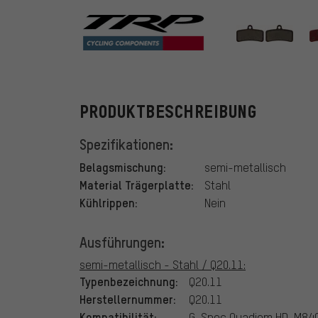
TRP
PRODUKTBESCHREIBUNG
Spezifikationen:
Belagsmischung:
semi-metallisch
Material Trägerplatte:
Stahl
Kühlrippen:
Nein
Ausführungen:
semi-metallisch - Stahl / Q20.11:
Typenbezeichnung:
Q20.11
Herstellernummer:
Q20.11
Kompatibilität:
G-Spec Quadiem HD-M840,