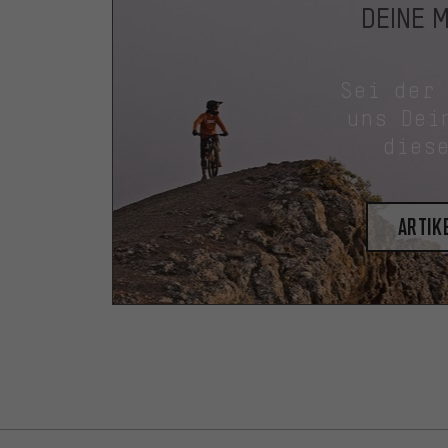
DEINE 
Sei der
uns Dei
dies
Artik