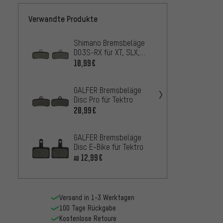
Verwandte Produkte
Shimano Bremsbeläge
Jagwir
D03S-RX für XT, SLX,
Bremsb
Deore, Saint, ZEE
TRP/T
10,99€
16,99
GALFER Bremsbeläge
GALFE
Disc Pro für Tektro
Disc A
Tektro
20,99€
16,99
GALFER Bremsbeläge
Shima
Disc E-Bike für Tektro
D02S-M
Deore,
12,99€
10,99
AB
Versand in 1-3 Werktagen
100 Tage Rückgabe
Kostenlose Retoure