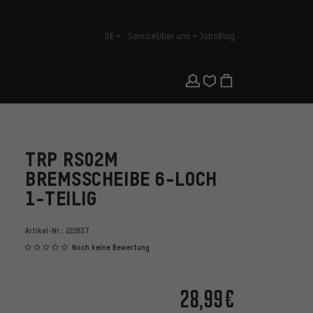
DE
Service
Über uns
Jobs
Blog
Deutsch
TRP RS02M
BREMSSCHEIBE 6-LOCH
1-TEILIG
Artikel-Nr.:
222837
Noch keine Bewertung
28,99€