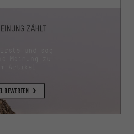
MEINUNG ZÄHLT
 Erste und sag
ne Meinung zu
em Artikel.
el bewerten