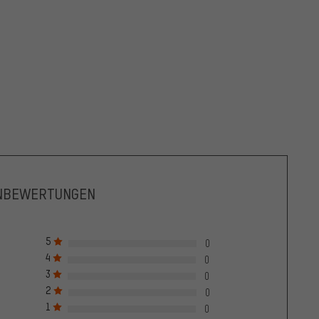
NBEWERTUNGEN
5
0
4
0
3
0
2
0
1
0