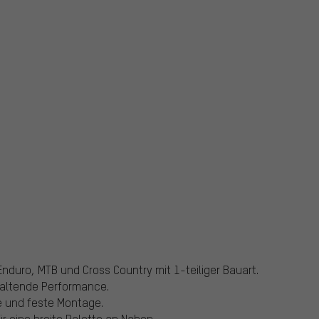
nduro, MTB und Cross Country mit 1-teiliger Bauart.
haltende Performance.
e und feste Montage.
 eine breite Palette an Naben.