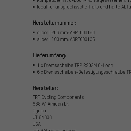
Ideal für anspruchsvolle Trails und harte Abf
Herstellernummer:
silber | 203 mm: ABRT000160
silber | 180 mm: ABRT000165
Lieferumfang:
1 x Bremsscheibe TRP RS02M 6-Loch
6 x Bremsscheiben-Befestigungsschraube T
Hersteller:
TRP Cycling Components
688 W. Amidan Dr.
Ogden
UT 84404
USA
info@trpcycling.com