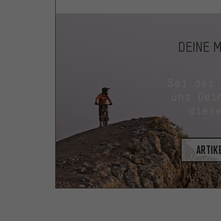
DEINE 
Sei der
uns Dei
dies
Artik