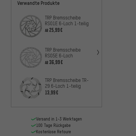
Verwandte Produkte
TRP Bremsscheibe
TRP T
RS01E 6-Loch 1-teilig
Brems
25,99€
33,99
AB
TRP B
TRP Bremsscheibe
13 6-L
RS05E 6-Loch
25,99
36,99€
AB
TRP Bremsscheibe TR-
Formul
29 6-Loch 1-teilig
Brems
13,99€
16,9
AB
Versand in 1-3 Werktagen
100 Tage Rückgabe
Kostenlose Retoure