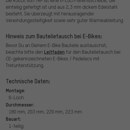
Die RS01E von TRP ist eine 6-Loch-Bremsscheibe, die
einteilig gefertigt ist und aus 2,3 mm dickem Edelstahl
besteht. Sie überzeugt mit herausragender
Verwindungssteifigkeit sowie sehr guter Wärmeableitung.
Hinweis zum Bauteiletausch bei E-Bikes:
Bevor Du an Deinem E-Bike Bauteile austauschst,
Leitfaden
beachte bitte den
für den Bauteiletausch bei
CE-gekennzeichneten E-Bikes / Pedelecs mit
Tretunterstützung.
Technische Daten:
Montage:
6-Loch
Durchmesser:
180 mm, 203 mm, 220 mm, 223 mm
Bauart:
1-teilig