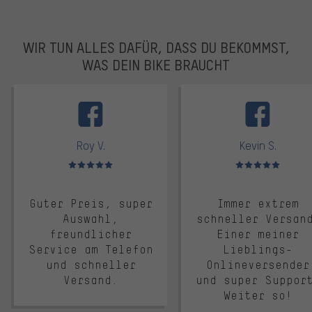
WIR TUN ALLES DAFÜR, DASS DU BEKOMMST,
WAS DEIN BIKE BRAUCHT
facebook
Roy V.
Kevin S.
Bewertungen: 5 von 5
Bewertungen: 5 von 5
Guter Preis, super
Immer extrem
Auswahl,
schneller Versan
freundlicher
Einer meiner
Service am Telefon
Lieblings-
und schneller
Onlineversender
Versand.
und super Suppor
Weiter so!