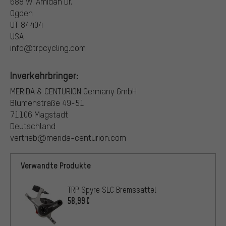
688 W. Amidan Dr.
Ogden
UT 84404
USA
info@trpcycling.com
Inverkehrbringer:
MERIDA & CENTURION Germany GmbH
Blumenstraße 49-51
71106 Magstadt
Deutschland
vertrieb@merida-centurion.com
Verwandte Produkte
TRP Spyre SLC Bremssattel
58,99€