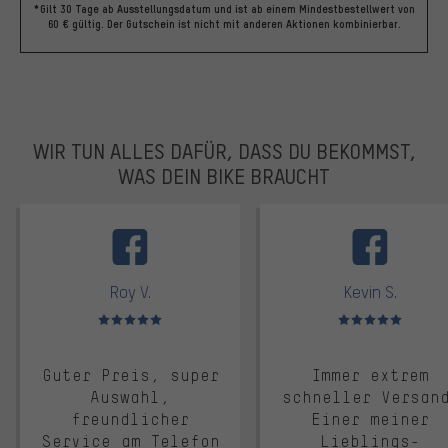
*Gilt 30 Tage ab Ausstellungsdatum und ist ab einem Mindestbestellwert von
60 € gültig. Der Gutschein ist nicht mit anderen Aktionen kombinierbar.
WIR TUN ALLES DAFÜR, DASS DU BEKOMMST,
WAS DEIN BIKE BRAUCHT
facebook
Roy V.
Kevin S.
Bewertungen: 5 von 5
Bewertungen: 5 von 5
Guter Preis, super
Immer extrem
Auswahl,
schneller Versan
freundlicher
Einer meiner
Service am Telefon
Lieblings-