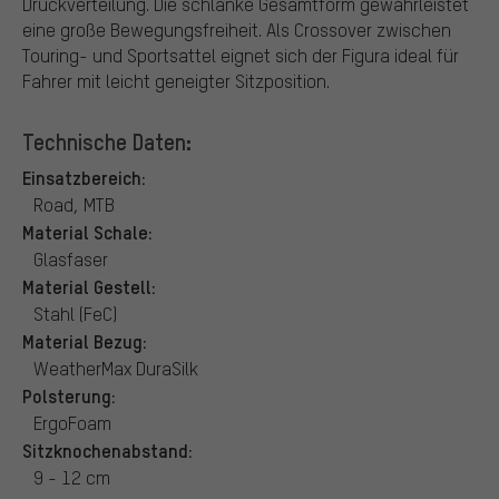
Druckverteilung. Die schlanke Gesamtform gewährleistet
eine große Bewegungsfreiheit. Als Crossover zwischen
Touring- und Sportsattel eignet sich der Figura ideal für
Fahrer mit leicht geneigter Sitzposition.
Technische Daten:
Einsatzbereich:
Road, MTB
Material Schale:
Glasfaser
Material Gestell:
Stahl (FeC)
Material Bezug:
WeatherMax DuraSilk
Polsterung:
ErgoFoam
Sitzknochenabstand:
9 - 12 cm