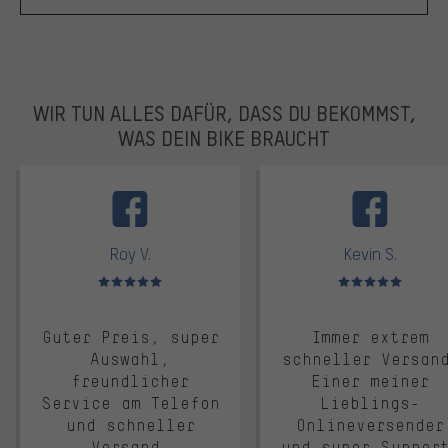
WIR TUN ALLES DAFÜR, DASS DU BEKOMMST,
WAS DEIN BIKE BRAUCHT
facebook
Roy V.
Kevin S.
Bewertungen: 5 von 5
Bewertungen: 5 von 5
Guter Preis, super
Immer extrem
Auswahl,
schneller Versan
freundlicher
Einer meiner
Service am Telefon
Lieblings-
und schneller
Onlineversender
Versand.
und super Suppor