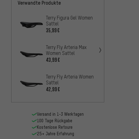
Verwandte Produkte
Terry Figura Gel Women
Ergon 
Sattel
Women
35,99€
42,
AB
Terry Fly Arteria Max
Terry 
Women Sattel
Women
43,99€
33,99
Terry Fly Arteria Women
Specia
Sattel
Geomet
Sattel
42,99€
29,99
Versand in 1-3 Werktagen
100 Tage Rückgabe
Kostenlose Retoure
25+ Jahre Erfahrung