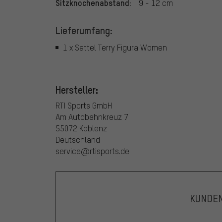
Sitzknochenabstand:
9 - 12 cm
Lieferumfang:
1 x Sattel Terry Figura Women
Hersteller:
RTI Sports GmbH
Am Autobahnkreuz 7
55072 Koblenz
Deutschland
service@rtisports.de
KUNDE