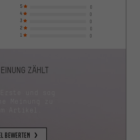
5
0
4
0
3
0
2
0
1
0
MEINUNG ZÄHLT
 Erste und sag
ne Meinung zu
em Artikel.
el bewerten