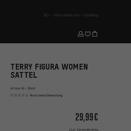
DE
Service
Über uns
Jobs
Blog
Deutsch
TERRY FIGURA WOMEN
SATTEL
Artikel-Nr.:
55442
Noch keine Bewertung
29,99€
zzgl.
Versandkosten