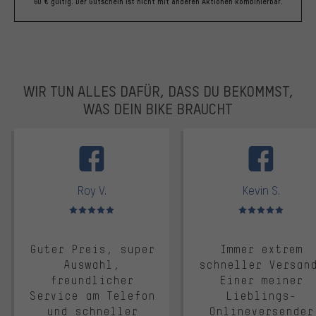
60 € gültig. Der Gutschein ist nicht mit anderen Aktionen kombinierbar.
WIR TUN ALLES DAFÜR, DASS DU BEKOMMST,
WAS DEIN BIKE BRAUCHT
facebook
Roy V.
Kevin S.
Bewertungen: 5 von 5
Bewertungen: 5 von 5
Guter Preis, super
Immer extrem
Auswahl,
schneller Versan
freundlicher
Einer meiner
Service am Telefon
Lieblings-
und schneller
Onlineversender