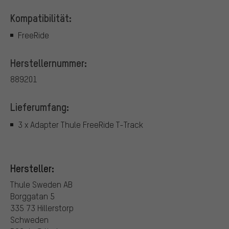
Kompatibilität:
FreeRide
Herstellernummer:
889201
Lieferumfang:
3 x Adapter Thule FreeRide T-Track
Hersteller:
Thule Sweden AB
Borggatan 5
335 73 Hillerstorp
Schweden