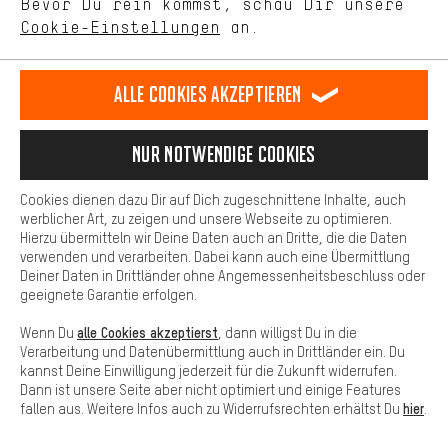
DE
EN
ES
FR
Bevor Du rein kommst, schau Dir unsere
Deutsch
english
español
français
unseres Shop-Angebots.
Cookie-Einstellungen
an.
Mehr Komfort
VERTRAG WIDERRUFEN
Aachener Community
Affiliateprogramm
Dein Shopping-Erlebnis wird komfortabler. Mit Komfort-Cookies
stellen wir Verknüpfungen zu Social Media Plattformen her. So
Alle Cookies akzeptieren
Impressum
Datenschutz
Allgemeine Geschäftsbedingungen
können wir dir weitere nützliche Inhalte und Informationen zur
Verfügung stellen. Zudem hast du die Möglichkeit zusätzliche
Hinweisgebersystem
Hinweise zur Batterieentsorgung
Services zu nutzen, die es dir erleichtern die richtigen Produkte zu
Nur Notwendige Cookies
finden. Beispielsweise bieten wir eine Chat-Funktion an, damit
Cookie-Einstellungen
Kontrast ändern
Fragen schnell und unkompliziert beantwortet werden können.
Cookies dienen dazu Dir auf Dich zugeschnittene Inhalte, auch
Basis
werblicher Art, zu zeigen und unsere Webseite zu optimieren.
Alle Preise verstehen sich in Euro und exkl. MwSt zuzüglich
Hierzu übermitteln wir Deine Daten auch an Dritte, die die Daten
Versandkosten
USA
für Lieferung nach
.
Basis-Cookies gewährleisten, dass Du unsere Webseite
verwenden und verarbeiten. Dabei kann auch eine Übermittlung
grundsätzlich nutzen kannst.
Deiner Daten in Drittländer ohne Angemessenheitsbeschluss oder
geeignete Garantie erfolgen.
alle Cookies akzeptierst
Wenn Du
, dann willigst Du in die
Verarbeitung und Datenübermittlung auch in Drittländer ein. Du
kannst Deine Einwilligung jederzeit für die Zukunft widerrufen.
Dann ist unsere Seite aber nicht optimiert und einige Features
hier
fallen aus. Weitere Infos auch zu Widerrufsrechten erhältst Du
.