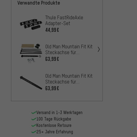
Verwandte Produkte
Thule FastRideAxle
Thule 
Adapter-Set
1.5 S
44,99€
47,99
Old Man Mountain Fit Kit
Thule 
Steckachse für
für Th
RockShox Rudy Gabeln
63,99€
47,99
Thule 
Old Man Mountain Fit Kit
TopRi
Steckachse für
Adapt
Road/Gravel/Cross
10,99
63,99€
Gabeln
Versand in 1-3 Werktagen
100 Tage Rückgabe
Kostenlose Retoure
25+ Jahre Erfahrung