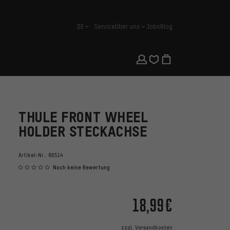
DE
Service
Über uns
Jobs
Blog
Deutsch
THULE FRONT WHEEL
HOLDER STECKACHSE
Artikel-Nr.:
80514
Noch keine Bewertung
18,99€
zzgl.
Versandkosten