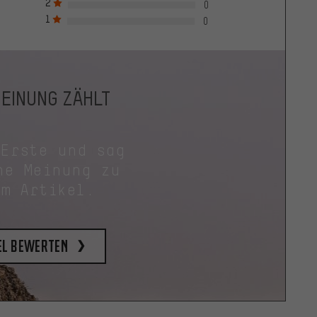
2
0
1
0
MEINUNG ZÄHLT
 Erste und sag
ne Meinung zu
em Artikel.
el bewerten