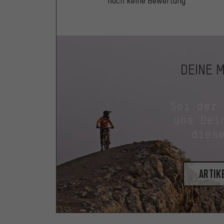
noch keine Bewertung
DEINE 
Sei der
uns Dei
dies
Artik