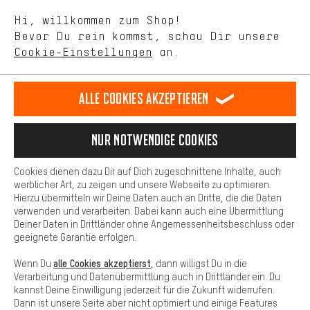
Sprache"
Mit Leistungs-Cookies nimmst Du mit Deinem Shopping-Verhalten
Hi, willkommen zum Shop!
selbst Einfluss auf die Verbesserung unserer Webseite und
DE
EN
ES
FR
Bevor Du rein kommst, schau Dir unsere
Deutsch
english
español
français
unseres Shop-Angebots.
Cookie-Einstellungen
an.
Mehr Komfort
VERTRAG WIDERRUFEN
Aachener Community
Affiliateprogramm
Dein Shopping-Erlebnis wird komfortabler. Mit Komfort-Cookies
stellen wir Verknüpfungen zu Social Media Plattformen her. So
Alle Cookies akzeptieren
Impressum
Datenschutz
Allgemeine Geschäftsbedingungen
können wir dir weitere nützliche Inhalte und Informationen zur
Verfügung stellen. Zudem hast du die Möglichkeit zusätzliche
Hinweisgebersystem
Hinweise zur Batterieentsorgung
Services zu nutzen, die es dir erleichtern die richtigen Produkte zu
Nur Notwendige Cookies
finden. Beispielsweise bieten wir eine Chat-Funktion an, damit
Cookie-Einstellungen
Kontrast ändern
Fragen schnell und unkompliziert beantwortet werden können.
Cookies dienen dazu Dir auf Dich zugeschnittene Inhalte, auch
Basis
Alle Preise verstehen sich in Euro und exkl. MwSt zuzüglich
werblicher Art, zu zeigen und unsere Webseite zu optimieren.
Hierzu übermitteln wir Deine Daten auch an Dritte, die die Daten
Versandkosten
USA
für Lieferung nach
.
Basis-Cookies gewährleisten, dass Du unsere Webseite
verwenden und verarbeiten. Dabei kann auch eine Übermittlung
grundsätzlich nutzen kannst.
Deiner Daten in Drittländer ohne Angemessenheitsbeschluss oder
geeignete Garantie erfolgen.
alle Cookies akzeptierst
Wenn Du
, dann willigst Du in die
Verarbeitung und Datenübermittlung auch in Drittländer ein. Du
kannst Deine Einwilligung jederzeit für die Zukunft widerrufen.
Dann ist unsere Seite aber nicht optimiert und einige Features