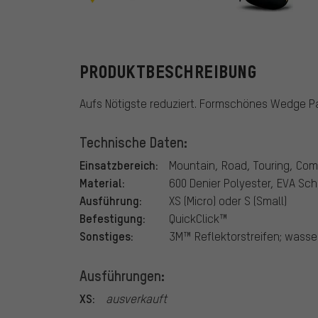
Topeak
PRODUKTBESCHREIBUNG
Aufs Nötigste reduziert. Formschönes Wedge P
Technische Daten:
Einsatzbereich:
Mountain, Road, Touring, Co
Material:
600 Denier Polyester, EVA Sc
Ausführung:
XS (Micro) oder S (Small)
Befestigung:
QuickClick™
Sonstiges:
3M™ Reflektorstreifen; wass
Ausführungen:
XS:
ausverkauft