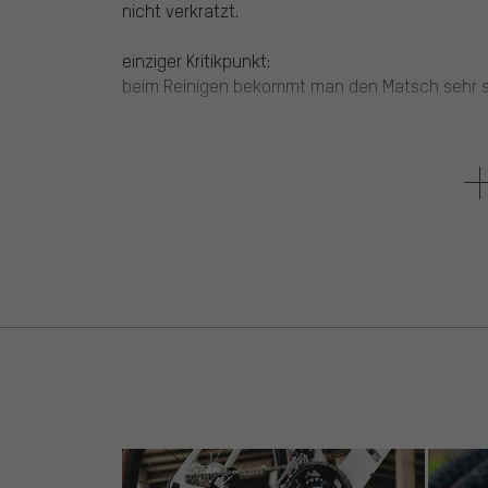
nicht verkratzt.
einziger Kritikpunkt:
beim Reinigen bekommt man den Matsch sehr s
5 von 5 Sternen
von Markus E.
am 08.07.2014
Artikel
: schwarz | 430 ml
Klapperfrei unterwegs im Gelände , Dreck lässt
ein.
Kein Kontakt zur Stütze , auch auf dem Trail.
S ist ausreichend für MTB Schlauch, Werkzeug, 
Praktisch: Abnehmen ohne Fummelei .
Habe es imprägniert vor der Benutzung.
Perfekt wäre es mit Regenhülle .
5 von 5 Sternen
von Michael H.
am 06.01.2012