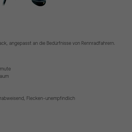
ack, angepasst an die Bedürfnisse von Rennradfahrern.
mmute
haum
erabweisend, Flecken-unempfindlich