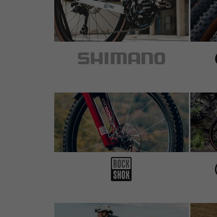
Tolles Herrentäschchen!
Schön klein und trotzdem noch groß genug, um
Durch das Gummiband ist das Tool gesichert und
und die Halterung stabil. Für mich schon ziemli
Einzig die Halterung könnte etwas näher am Sa