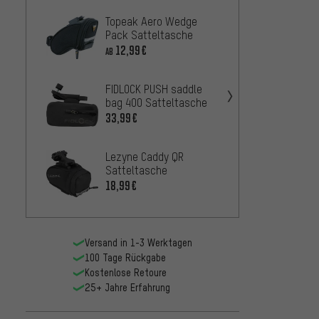
Topeak Aero Wedge
Topea
Pack Satteltasche
Satte
12,99€
10,9
AB
AB
FIDLOCK PUSH saddle
Topea
bag 400 Satteltasche
Pack 
33,99€
20,99
Lezyne Caddy QR
ORTLIE
Satteltasche
Satte
18,99€
28,
AB
Versand in 1-3 Werktagen
100 Tage Rückgabe
Kostenlose Retoure
25+ Jahre Erfahrung