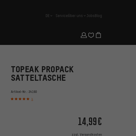
DE
Service
Über uns
Jobs
Blog
Deutsch
TOPEAK PROPACK
SATTELTASCHE
Artikel-Nr.:
24160
4
14,99€
zzgl.
Versandkosten