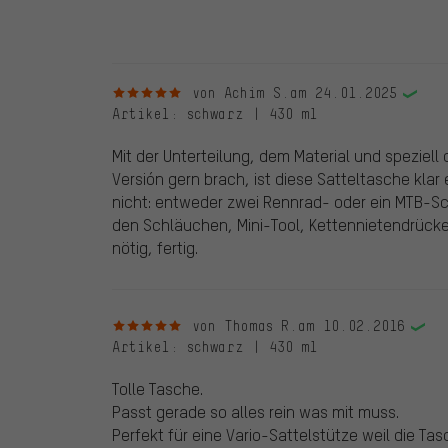
veröffentlichen alle ordnungsgemäß abgegebenen B
5 von 5 Sternen
von Achim S.
am 24.01.2025
Artikel
: schwarz | 430 ml
Mit der Unterteilung, dem Material und speziell
Versión gern brach, ist diese Satteltasche klar
nicht: entweder zwei Rennrad- oder ein MTB-S
den Schläuchen, Mini-Tool, Kettennietendrücke
nötig, fertig.
5 von 5 Sternen
von Thomas R.
am 10.02.2016
Artikel
: schwarz | 430 ml
Tolle Tasche.
Passt gerade so alles rein was mit muss.
Perfekt für eine Vario-Sattelstütze weil die Ta