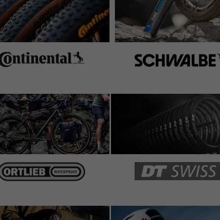
 Tool, Schlauchheber und Schlauch drin unterzubringen.
 klappert nicht. Die Tasche ist ausreichend wasserdicht
ch nah an der Perfektion.
ttel bauen.