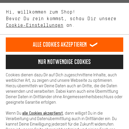
Uns interessiert, was Du in unserem Shop suchst und brauchst.
Sprache"
Mit Leistungs-Cookies nimmst Du mit Deinem Shopping-Verhalten
Hi, willkommen zum Shop!
selbst Einfluss auf die Verbesserung unserer Webseite und
DE
EN
ES
FR
Bevor Du rein kommst, schau Dir unsere
Deutsch
english
español
français
unseres Shop-Angebots.
Cookie-Einstellungen
an.
Mehr Komfort
VERTRAG WIDERRUFEN
Aachener Community
Affiliateprogramm
Dein Shopping-Erlebnis wird komfortabler. Mit Komfort-Cookies
stellen wir Verknüpfungen zu Social Media Plattformen her. So
Alle Cookies akzeptieren
Impressum
Datenschutz
Allgemeine Geschäftsbedingungen
können wir dir weitere nützliche Inhalte und Informationen zur
Verfügung stellen. Zudem hast du die Möglichkeit zusätzliche
Hinweisgebersystem
Hinweise zur Batterieentsorgung
Services zu nutzen, die es dir erleichtern die richtigen Produkte zu
Nur Notwendige Cookies
finden. Beispielsweise bieten wir eine Chat-Funktion an, damit
Cookie-Einstellungen
Kontrast ändern
Fragen schnell und unkompliziert beantwortet werden können.
Cookies dienen dazu Dir auf Dich zugeschnittene Inhalte, auch
Basis
werblicher Art, zu zeigen und unsere Webseite zu optimieren.
Alle Preise verstehen sich in Euro und exkl. MwSt zuzüglich
Hierzu übermitteln wir Deine Daten auch an Dritte, die die Daten
Versandkosten
USA
für Lieferung nach
.
Basis-Cookies gewährleisten, dass Du unsere Webseite
verwenden und verarbeiten. Dabei kann auch eine Übermittlung
grundsätzlich nutzen kannst.
Deiner Daten in Drittländer ohne Angemessenheitsbeschluss oder
geeignete Garantie erfolgen.
alle Cookies akzeptierst
Wenn Du
, dann willigst Du in die
Verarbeitung und Datenübermittlung auch in Drittländer ein. Du
kannst Deine Einwilligung jederzeit für die Zukunft widerrufen.