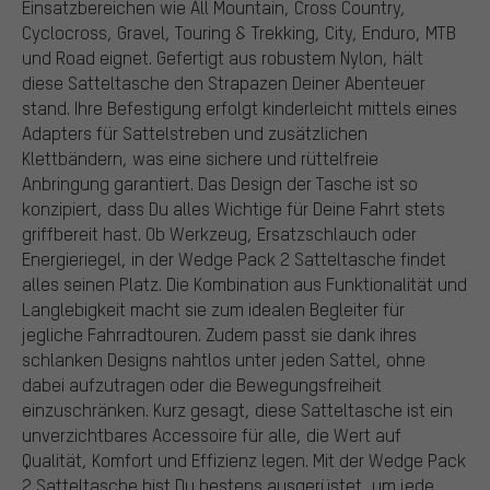
Einsatzbereichen wie All Mountain, Cross Country,
Cyclocross, Gravel, Touring & Trekking, City, Enduro, MTB
und Road eignet. Gefertigt aus robustem Nylon, hält
diese Satteltasche den Strapazen Deiner Abenteuer
stand. Ihre Befestigung erfolgt kinderleicht mittels eines
Adapters für Sattelstreben und zusätzlichen
Klettbändern, was eine sichere und rüttelfreie
Anbringung garantiert. Das Design der Tasche ist so
konzipiert, dass Du alles Wichtige für Deine Fahrt stets
griffbereit hast. Ob Werkzeug, Ersatzschlauch oder
Energieriegel, in der Wedge Pack 2 Satteltasche findet
alles seinen Platz. Die Kombination aus Funktionalität und
Langlebigkeit macht sie zum idealen Begleiter für
jegliche Fahrradtouren. Zudem passt sie dank ihres
schlanken Designs nahtlos unter jeden Sattel, ohne
dabei aufzutragen oder die Bewegungsfreiheit
einzuschränken. Kurz gesagt, diese Satteltasche ist ein
unverzichtbares Accessoire für alle, die Wert auf
Qualität, Komfort und Effizienz legen. Mit der Wedge Pack
2 Satteltasche bist Du bestens ausgerüstet, um jede