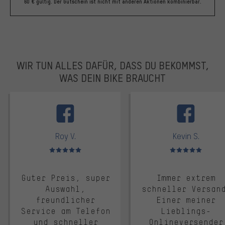
60 € gültig. Der Gutschein ist nicht mit anderen Aktionen kombinierbar.
WIR TUN ALLES DAFÜR, DASS DU BEKOMMST,
WAS DEIN BIKE BRAUCHT
facebook
Roy V.
Kevin S.
Bewertungen: 5 von 5
Bewertungen: 5 von 5
Guter Preis, super
Immer extrem
Auswahl,
schneller Versan
freundlicher
Einer meiner
Service am Telefon
Lieblings-
und schneller
Onlineversender