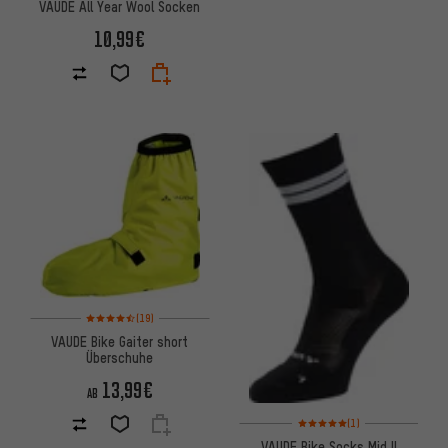
VAUDE All Year Wool Socken
10,99€
Bewertungen: 4,5 von 5 basierend auf 19 Bewertungen
(19)
VAUDE Bike Gaiter short
Überschuhe
13,99€
AB
Bewertungen: 5 von 5 basier
(1)
VAUDE Bike Socks Mid II