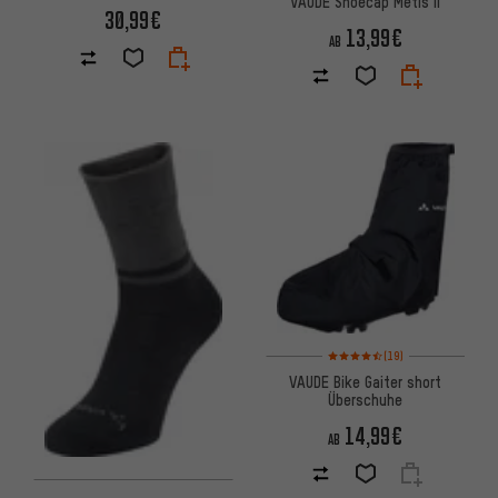
VAUDE Shoecap Metis II
30,99€
13,99€
AB
Bewertungen: 4,5 von 5 basie
(19)
VAUDE Bike Gaiter short
Überschuhe
14,99€
AB