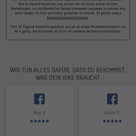
Bist Du bereits Kunde bei uns, nutzen wir die Daten Deiner letzten
Bestellungen, um die Newsletter Deinen Interessen anpassen zu können und
somit diesen für Dich wertvoller gestalten zu können.
Es gelten unsere
Datenschutzbestimmungen
.
*Gilt 30 Tage ab Ausstellungsdatum und ist ab einem Mindestbestellwert von
60 € gültig. Der Gutschein ist nicht mit anderen Aktionen kombinierbar.
WIR TUN ALLES DAFÜR, DASS DU BEKOMMST,
WAS DEIN BIKE BRAUCHT
facebook
Roy V.
Kevin S.
Bewertungen: 5 von 5
Bewertungen: 5 von 5