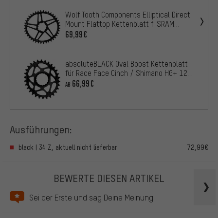
Wolf Tooth Components Elliptical Direct
Mount Flattop Kettenblatt f. SRAM
Cyclocross / Road
69,99€
absoluteBLACK Oval Boost Kettenblatt
für Race Face Cinch / Shimano HG+ 12-
fach 3 mm
66,99€
AB
Ausführungen:
black | 34 Z, aktuell nicht lieferbar
72,99€
BEWERTE DIESEN ARTIKEL
Sei der Erste und sag Deine Meinung!