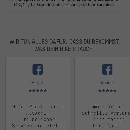
*Gilt 30 Tage ab Ausstellungsdatum und ist ab einem Mindestbestellwert von
60 € gültig. Der Gutschein ist nicht mit anderen Aktionen kombinierbar.
WIR TUN ALLES DAFÜR, DASS DU BEKOMMST,
WAS DEIN BIKE BRAUCHT
facebook
Roy V.
Kevin S.
Bewertungen: 5 von 5
Bewertungen: 5 von 5
Guter Preis, super
Immer extrem
Auswahl,
schneller Versan
freundlicher
Einer meiner
Service am Telefon
Lieblings-