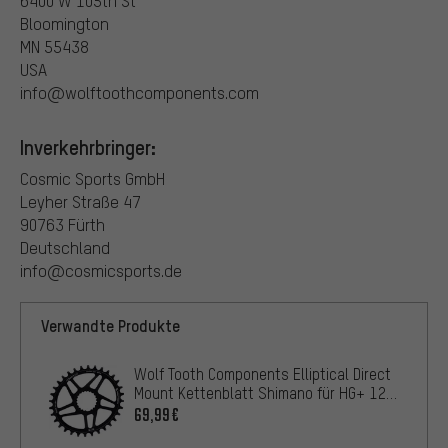
6400 W 105th St
Bloomington
MN 55438
USA
info@wolftoothcomponents.com
Inverkehrbringer:
Cosmic Sports GmbH
Leyher Straße 47
90763 Fürth
Deutschland
info@cosmicsports.de
Verwandte Produkte
Wolf Tooth Components Elliptical Direct
Mount Kettenblatt Shimano für HG+ 12-
fach Kette
69,99€