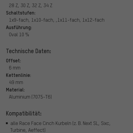
28 Z, 30 Z, 32 Z, 34 Z
Schaltstufen:
1x9-fach, 1x10-fach, ,1x11-fach, 1x12-fach
Ausführung:
Oval 10 %
Technische Daten:
Offset:
6 mm
Kettenlinie:
49 mm
Material:
Aluminium (7075-T6)
Kompatibilität:
alle Race Face Cinch Kurbeln (z. B. Next SL, Sixc,
Turbine, Aeffect)