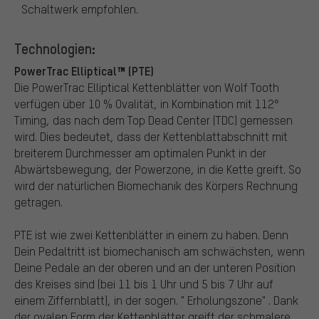
Schaltwerk empfohlen.
Technologien:
PowerTrac Elliptical™ (PTE)
Die PowerTrac Elliptical Kettenblätter von Wolf Tooth
verfügen über 10 % Ovalität, in Kombination mit 112°
Timing, das nach dem Top Dead Center (TDC) gemessen
wird. Dies bedeutet, dass der Kettenblattabschnitt mit
breiterem Durchmesser am optimalen Punkt in der
Abwärtsbewegung, der Powerzone, in die Kette greift. So
wird der natürlichen Biomechanik des Körpers Rechnung
getragen.
PTE ist wie zwei Kettenblätter in einem zu haben. Denn
Dein Pedaltritt ist biomechanisch am schwächsten, wenn
Deine Pedale an der oberen und an der unteren Position
des Kreises sind (bei 11 bis 1 Uhr und 5 bis 7 Uhr auf
einem Ziffernblatt), in der sogen. " Erholungszone" . Dank
der ovalen Form der Kettenblätter greift der schmalere