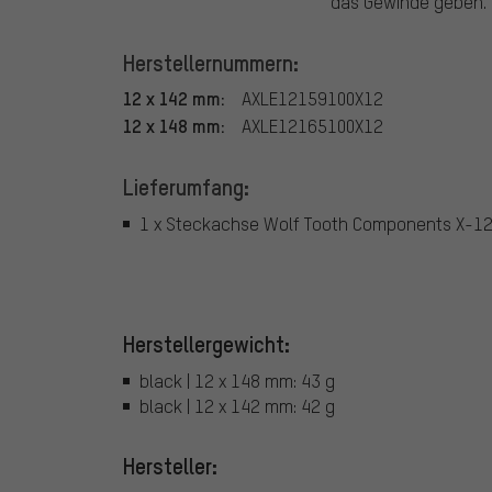
das Gewinde geben.
Herstellernummern:
12 x 142 mm:
AXLE12159100X12
12 x 148 mm:
AXLE12165100X12
Lieferumfang:
1 x Steckachse Wolf Tooth Components X-1
Herstellergewicht:
black | 12 x 148 mm: 43 g
black | 12 x 142 mm: 42 g
Hersteller: