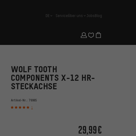
DE
Service
Über uns
Jobs
Blog
Deutsch
WOLF TOOTH
COMPONENTS X-12 HR-
STECKACHSE
Artikel-Nr.:
76965
1
29,99€