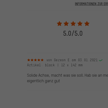
INFORMATIONEN ZUR E
In den veröffentlichten Bewertungen finden sich solc
28.05.2022 werden nur Bewertungen veröffentlicht, die
eine Bestellnummer angegeben wird. Wir schalten die
frei. Alle verifizierten Bewertungen sind mit einem grün
dem 28.05.2022 und ab dem 28.05.2022. Vor dem 28.
5.0/5.0
die bewertete Ware nicht bei uns gekauft haben. Dies
veröffentlichen alle ordnungsgemäß abgegebenen B
5 von 5 Sternen
von Gereon E.
am 03.01.2021
Artikel
: black | 12 x 142 mm
Solide Achse, macht was sie soll. Hab sie an m
eigentlich ganz gut