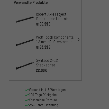
Verwandte Produkte
Robert Axle Project
NEWME
Steckachse Lightning
Steck
Bolt-On Rear HR
36,99€
13,99
AB
Wolf Tooth Components
RockS
12 mm HR-Steckachse
MTB S
20,99€
16,99
AB
Syntace X-12
SRAM 
Steckachse
Boost
mm
22,99€
22,99
Versand in 1-3 Werktagen
100 Tage Rückgabe
Kostenlose Retoure
25+ Jahre Erfahrung